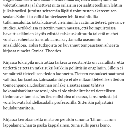
valetutkimusta ja lähettivät niitä erilaisiin sosiaalitieteellisiin lehtiin
julkaistaviksi. Jutuista seitsemän läpäisi toimitusten akateemisen
seulan. Kolmikko valitsi kohteekseen lehtiä mainituilta
tutkimusaloilta, jotka kutsuvat yleisnimillä vaatimustieteet, grievance
studies. Artikkelissa esitettiin muun muassa, että koirapuistoissa
havaittu eläimien käytös edistää raiskauskulttuuria tai että miehet
voisivat vähentää transfobiaansa käyttämällä useammin
anaalidildoja. Kaksi tutkijoista on kuvannut tempaustaan aiheesta
kirjassa nimeltä Cynical Theories.
Kirjassa Jokisipilä muistuttaa tärkeästä erosta, että on vaarallista, että
tiedettä esitetään ratkaisuksi kaikkiin poliittisiin ongelmiin. Silloin ei
ymmärretä tieteellisen tiedon luonnetta. Tieteen vastaukset saattavat
vaihtua, korjaantua. Lainsäädäntötyö ei ole mitään tieteellisen tiedon
toimeenpanoa. Eduskunnan on lakeja säätäessään tehtävä
kokonaisharkintaprosessi, joka ei ole yksiselitteisesti tieteellisen
tiedon soveltamista. Jos tiede olisi aina oikeassa, kansanedustajat
voisi korvata kahdellasadalla professorilla. Sittenkin paljastuisi
koulukuntariitoja.
Kirjassa kerrotaan, että mistä on peräisin sanonta "Liirum laarum
lappalainen, haista paska kappalainen. Siinä sulle paras keino.