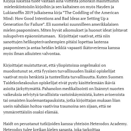
Kirjoja lukiessa tulee vastaan aina viitteitä johonkin mainittuihin
mielenkiintoisiin kirjoihin ja sen kaltainen on myös Hayden ja
Lukianoffin 2019 julkaisema kirja ”The Coddling of the American
Mind: How Good Intentions and Bad Ideas are Setting Up a
Generation for Failure”. Eli suomeksi suunnilleen amerikkalaisen
mielen paapominen. Miten hyvät aikomukset ja huonot ideat johtavat
sukupolven epäonnistumaan. Kirjoittajat vaativat, että niin
sanottujen helikopterivanhempien pitäisi lopettaa lastensa
paapominen ja antaa heidän leikkiä vapaasti ikätoveriensa kanssa
myös ilman aikuisten valvontaa.
Kirjoittajat muistuttavat, että yliopistoissa ongelmaksi on
muodostunut se, että fyysisen turvallisuuden lisäksi opiskelijat
vaativat myös henkistä ja tunteellista turvallisuutta. Kuten Suomen
Taidekorkeakoulun opiskelijat eivät pysty käsittelemään ikäviä
asioita järkyttymättä. Pahanolon medikalisointi on lisännyt nuorten
vaikeuksia selviytyä tavallisista vastoinkäymisistä, kuten avioeroista
tai omaisten kuolemantapauksista, jotka kirjoittajan mukaan liian
usein nähdään hoitoa vaativina traumoina sen sijaan, että ne
ymmärrettäisiin osaksi elämää.
Haidt on perustanut tutkijoiden kanssa yhteisön Heterodox Academy.
Heterodox tulee kreikan kielen sanasta, joka tarkoittaa