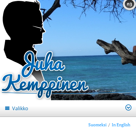
n3
Valikko
Suomeksi
/
In English