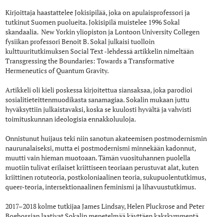
Kirjoittaja haastattelee Jokisipilää, joka on apulaisprofessori ja
tutkinut Suomen puolueita. Jokisipilä muistelee 1996 Sokal
skandaalia. New Yorkin yliopiston ja Lontoon University Collegen
fysiikan professori Benoit B. Sokal julkaisi tuolloin
kulttuuritutkimuksen Social Text -lehdessä artikkelin nimeltään
Transgressing the Boundaries: Towards a Transformative
Hermeneutics of Quantum Gravity.
Artikkeli oli kieli poskessa kirjoitettua siansaksaa, joka parodioi
sosialitieteittenmuodikasta sanamagiaa. Sokalin mukaan juttu
hyväksyttiin julkaistavaksi, koska se kuulosti hyvältä ja vahvisti
toimituskunnan ideologisia ennakkoluuloja.
Onnistunut huijaus teki niin sanotun akateemisen postmodernismin
naurunalaiseksi, mutta ei postmodernismi minnekään kadonnut,
muutti vain hieman muotoaan. Tämän vuosituhannen puolella
muotiin tulivat erilaiset kriittiseen teoriaan perustuvat alat, kuten
kriittinen rotuteoria, postkoloniaalinen teoria, sukupuolentutkimus,
queer-teoria, intersektionaalinen feminismi ja lihavuustutkimus.
2017–2018 kolme tutkijaa James Lindsay, Helen Pluckrose and Peter
Boghossian laativat Sokalin menetelmää käyttäen kakskymmentä