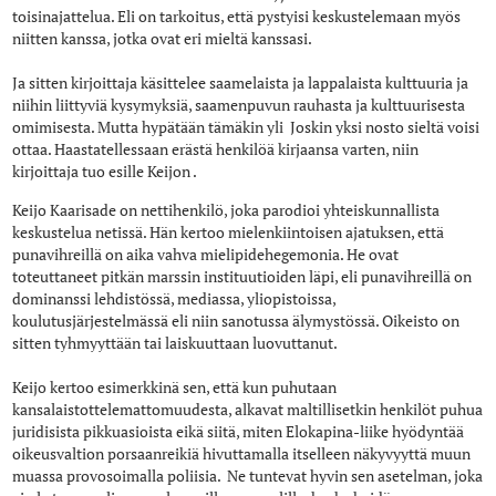
toisinajattelua. Eli on tarkoitus, että pystyisi keskustelemaan myös
niitten kanssa, jotka ovat eri mieltä kanssasi.
Ja sitten kirjoittaja käsittelee saamelaista ja lappalaista kulttuuria ja
niihin liittyviä kysymyksiä, saamenpuvun rauhasta ja kulttuurisesta
omimisesta. Mutta hypätään tämäkin yli Joskin yksi nosto sieltä voisi
ottaa. Haastatellessaan erästä henkilöä kirjaansa varten, niin
kirjoittaja tuo esille Keijon .
Keijo Kaarisade on nettihenkilö, joka parodioi yhteiskunnallista
keskustelua netissä. Hän kertoo mielenkiintoisen ajatuksen, että
punavihreillä on aika vahva mielipidehegemonia. He ovat
toteuttaneet pitkän marssin instituutioiden läpi, eli punavihreillä on
dominanssi lehdistössä, mediassa, yliopistoissa,
koulutusjärjestelmässä eli niin sanotussa älymystössä. Oikeisto on
sitten tyhmyyttään tai laiskuuttaan luovuttanut.
Keijo kertoo esimerkkinä sen, että kun puhutaan
kansalaistottelemattomuudesta, alkavat maltillisetkin henkilöt puhua
juridisista pikkuasioista eikä siitä, miten Elokapina-liike hyödyntää
oikeusvaltion porsaanreikiä hivuttamalla itselleen näkyvyyttä muun
muassa provosoimalla poliisia. Ne tuntevat hyvin sen asetelman, joka