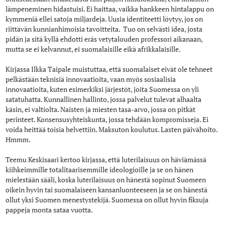
lämpeneminen hidastuisi. Ei haittaa, vaikka hankkeen hintalappu on
kymmeniä ellei satoja miljardeja. Uusia identiteetti löytyy, jos on
riittävän kunnianhimoisia tavoitteita. Tuo on selvästi idea, josta
pidän ja sitä kyllä ehdotti eräs vetytalouden professori aikanaan,
mutta se ei kelvannut, ei suomalaisille eikä afrikkalaisille.
Kirjassa Ilkka Taipale muistuttaa, että suomalaiset eivät ole tehneet
pelkästään teknisiä innovaatioita, vaan myös sosiaalisia
innovaatioita, kuten esimerkiksi järjestöt, joita Suomessa on yli
satatuhatta. Kunnallinen hallinto, jossa palvelut tulevat alhaalta
käsin, ei valtiolta. Naisten ja miesten tasa-arvo, jossa on pitkät
perinteet. Konsensusyhteiskunta, jossa tehdään kompromisseja. Ei
voida heittää toisia helvettiin. Maksuton koulutus. Lasten päivähoito.
Hmmm.
Teemu Keskisaari kertoo kirjassa, että luterilaisuus on häviämässä
kiihkeimmille totalitaarisemmille ideologioille ja se on hänen
mielestään sääli, koska luterilaisuus on hänestä sopinut Suomeen
oikein hyvin tai suomalaiseen kansanluonteeseen ja se on hänestä
ollut yksi Suomen menestystekijä. Suomessa on ollut hyvin fiksuja
pappeja monta sataa vuotta.