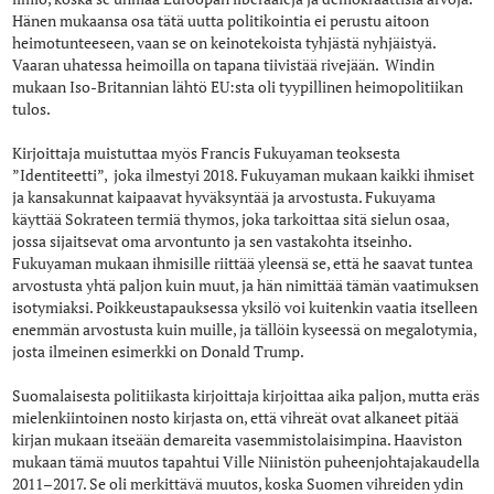
Hänen mukaansa osa tätä uutta politikointia ei perustu aitoon
heimotunteeseen, vaan se on keinotekoista tyhjästä nyhjäistyä.
Vaaran uhatessa heimoilla on tapana tiivistää rivejään. Windin
mukaan Iso-Britannian lähtö EU:sta oli tyypillinen heimopolitiikan
tulos.
Kirjoittaja muistuttaa myös Francis Fukuyaman teoksesta
”Identiteetti”, joka ilmestyi 2018. Fukuyaman mukaan kaikki ihmiset
ja kansakunnat kaipaavat hyväksyntää ja arvostusta. Fukuyama
käyttää Sokrateen termiä thymos, joka tarkoittaa sitä sielun osaa,
jossa sijaitsevat oma arvontunto ja sen vastakohta itseinho.
Fukuyaman mukaan ihmisille riittää yleensä se, että he saavat tuntea
arvostusta yhtä paljon kuin muut, ja hän nimittää tämän vaatimuksen
isotymiaksi. Poikkeustapauksessa yksilö voi kuitenkin vaatia itselleen
enemmän arvostusta kuin muille, ja tällöin kyseessä on megalotymia,
josta ilmeinen esimerkki on Donald Trump.
Suomalaisesta politiikasta kirjoittaja kirjoittaa aika paljon, mutta eräs
mielenkiintoinen nosto kirjasta on, että vihreät ovat alkaneet pitää
kirjan mukaan itseään demareita vasemmistolaisimpina. Haaviston
mukaan tämä muutos tapahtui Ville Niinistön puheenjohtajakaudella
2011–2017. Se oli merkittävä muutos, koska Suomen vihreiden ydin