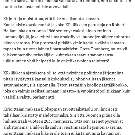
poliisit saisivatkin oikeudessa vapauttavan tuomion, niin tarkoitus on
tuottaa kolausta poliisin arvovallalle.
Kirjoittaja muistuttaa, että liike on alkanut aikanaan.
Kansalaiskokousidean isä ja koko XR-liikkeen perustaja on Robert
Hallam joka on vuonna 1966 syntynyt walesiläinen entinen
luomuviljelijä, joka ryhtyi ilmastoaktiiviksi huonojen säiden tuhottua
hänen satonsa. Hän protestoi pitkään yksin kadulla vähän samaan
tapaan kuin ruotsalainen ilmastoaktivisti Greta Thunberg, mutta yli
viiskymmentävuotias äijä ei kuitenkaan saanut sanomaansa
julkisuuteen yhtä helposti kuin enkelikasvoinen teinityttö.
XR-liikkeen ajatuksena oli se, että nykyinen poliitinen järjestelmä
pitäisi syrjäyttää kansalliskokouksella, johon valitaan jäsenet
satunnaisesti, siis arpomalla. Täten saataisiin koolle päättäjäjoukko,
joka on valmis radikaalimpaan ilmasto- ja ympäristöpolitiikkaan kuin
vaaleilla valittu parlamentti.
Kirjoittajan mukaan Elokapinan tavoiteaikataulu on ilmeisesti
tahallaan kiristetty mahdottomaksi. Siis että Suomen pitäis olla
hiilineutraali vuoteen 2035 mennessä, jotta sen jäsenet pysyisivät
ahdistuneina ja liikkeellä säilyisi viestinnässä hegemonia-asema.
Kirjoittajan mukaan liike ei ole tosin julkistanut niitä käytännön