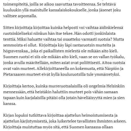
toimenpiteitä, joilla se aikoo saavuttaa tavoitteensa. Se tehtävä
kuuluukin yllä mainitulle kansalaiskokoukselle, jonka jäsenet joku
valitsee arpomalla.
Sitten kirjoittaja kirjoittaa kuinka helposti voi vaihtaa äidinkielensä
ruotsinkieliseksi niinkun hän itse tekee. Hän odotti jonkinlaista
tenttiä. Miksi haluatte vaihtaa tai osaatteko varmasti ruotsia? Mutta
semmoista ei ollut. Kirjoittaja käy läpi rantaruotsin murteita ja
högssvenskaa,, joka ei paikallisten mielestä ole mikään aito kieli.
Suomen ruotsi ei siis ole mikään aito kieli, vaan se on vallan työkalu,
jonka avulla määritellään, miten asiat ovat poliittisesti. Aitoa ruotsia
ovat vain murteet. Allekirjoittaneella on kokemusta, että Närpiön ja
Pietarsaaren murteet eivät kyllä kouluruotsilla tule ymmärretyksi.
Kirjoittaja kertoo, kuinka murreruotsalaisilla oli ongelmia Helsinkiin
mennessään, että heistäkin haluttiin murteet pois vähän samaan
tapaan kuin karjalaisilla pitäisi olla jotain häveliäisyyttä mien ja sien
kanssa.
Kirjan lopuksi tutkittava kirjoittaa ajattelun heimoistumisesta ja
ajattelun kärjistymisestä, joka luikertelee tavallisten ihmisten arkeen.
Kirjoittaja muistuttaa myös sitä, että Suomen kansassa ollaan