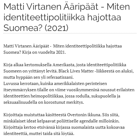
Matti Virtanen Ääripäät - Miten
identiteettipolitiikka hajottaa
Suomea? (2021)
Matti Virtanen Ääripäät - Miten identiteettipolitiikka hajottaa
Suomea? Kirja on vuodelta 2021.
Kirja alkaa kertomuksella Amerikasta, josta identiteettipolitiikka
Suomeen on yrittänyt levitä. Black Lives Matter -liikkeestä on aluksi,
mutta hyppään sen yli referaatissani.
Luvussa kerrotaan, kuinka amerikkalaisten perinteisen
itseymmärryksen tilalle on viime vuosikymmeninä noussut erilaisten
identiteettien heimopolitiikkaa, jossa rodulla, sukupuolella ja
seksuaalisuudella on korostunut merkitys.
Kirjoittaja muistuttaa käsitteestä Overtonin ikkuna. Siis siitä,
minkälaiset ideat kelpaavat poliittiselle agendalle milloinkin.
Kirjoittaja kertoo etsivänsä kirjassa suomalaista uutta kokoavaa
identiteettiä, muttei taida sitä löytää.