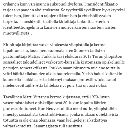
erilainen kuin varsinainen sukupuolidysforia. Transidentifikaatio
tarjoaa vapauden ahdistuksesta. Se tyydyttää syvällisen hyväksytyksi
tulemisen, jännittävän rajojen rikkomisen ja yhteisöllisyyden
tarpeita. Transidentifikaatiolla kirjoittaja tarkoittaa etenkin
identiteettiongelmista kärsivien murrosikäisten nuorten naisten
muotivillitystä. .
Kirjoittaja kirjoittaa woke-viruksesta yliopistolla ja kertoo
tapahtumasta, jossa perussuomalaisten Suomen Uutisten
päätoimittaja Matias Turkkila kävi elokuussa 2017 Turun yliopiston
sosiaaliset taloudelliset verkostot -kurssilla kertomassa opiskelijoille
persujen sometaktiikasta. Joukko naamioituneita mielenosoittajia
yritti häiritä tilaisuuden alkua huutelemalla. Yleisö halusi kuitenkin
kuunnella Turkkilaa eikä lähtenyt mukaan protestiin. Joku sanoi
mielenosoittajille, että lähtekää nyt pois, tuo on tosi noloa.
Tavallinen Matti Virtanen kertoo kirjassaan, että 1970-luvun
vasemmistolaiset opiskelijat ovat 80-luvun lopulta lähtien
professorioituneet. Kun Neuvostoliitto meni nurin, yliopistoihin
ilmestyy sosiaalista konstruktivismia, jonka mukaan objektiivista
totuutta ei ole enää olemassa, vaan kielipelejä ja kätkettyjä
valtarakenteista. Sanamagiasta tuli suosittua.