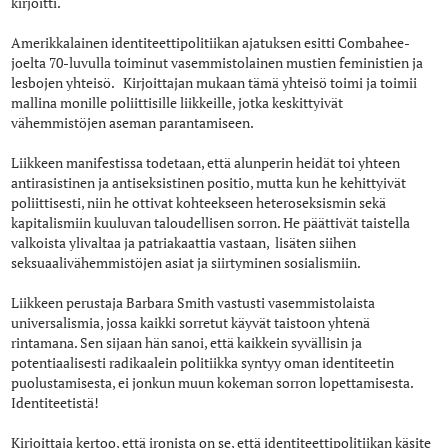
kirjoitti.
Amerikkalainen identiteettipolitiikan ajatuksen esitti Combahee-
joelta 70-luvulla toiminut vasemmistolainen mustien feministien ja
lesbojen yhteisö. Kirjoittajan mukaan tämä yhteisö toimi ja toimii
mallina monille poliittisille liikkeille, jotka keskittyivät
vähemmistöjen aseman parantamiseen.
Liikkeen manifestissa todetaan, että alunperin heidät toi yhteen
antirasistinen ja antiseksistinen positio, mutta kun he kehittyivät
poliittisesti, niin he ottivat kohteekseen heteroseksismin sekä
kapitalismiin kuuluvan taloudellisen sorron. He päättivät taistella
valkoista ylivaltaa ja patriakaattia vastaan, lisäten siihen
seksuaalivähemmistöjen asiat ja siirtyminen sosialismiin.
Liikkeen perustaja Barbara Smith vastusti vasemmistolaista
universalismia, jossa kaikki sorretut käyvät taistoon yhtenä
rintamana. Sen sijaan hän sanoi, että kaikkein syvällisin ja
potentiaalisesti radikaalein politiikka syntyy oman identiteetin
puolustamisesta, ei jonkun muun kokeman sorron lopettamisesta.
Identiteetistä!
Kirjoittaja kertoo, että ironista on se, että identiteettipolitiikan käsite