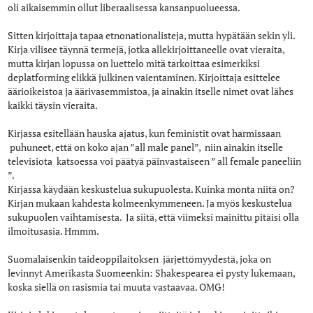
oli aikaisemmin ollut liberaalisessa kansanpuolueessa.
Sitten kirjoittaja tapaa etnonationalisteja, mutta hypätään sekin yli.
Kirja vilisee täynnä termejä, jotka allekirjoittaneelle ovat vieraita,
mutta kirjan lopussa on luettelo mitä tarkoittaa esimerkiksi
deplatforming elikkä julkinen vaientaminen. Kirjoittaja esittelee
äärioikeistoa ja äärivasemmistoa, ja ainakin itselle nimet ovat lähes
kaikki täysin vieraita.
Kirjassa esitellään hauska ajatus, kun feministit ovat harmissaan
puhuneet, että on koko ajan ”all male panel”, niin ainakin itselle
televisiota katsoessa voi päätyä päinvastaiseen ” all female paneeliin
”.
Kirjassa käydään keskustelua sukupuolesta. Kuinka monta niitä on?
Kirjan mukaan kahdesta kolmeenkymmeneen. Ja myös keskustelua
sukupuolen vaihtamisesta. Ja siitä, että viimeksi mainittu pitäisi olla
ilmoitusasia. Hmmm.
Suomalaisenkin taideoppilaitoksen järjettömyydestä, joka on
levinnyt Amerikasta Suomeenkin: Shakespearea ei pysty lukemaan,
koska siellä on rasismia tai muuta vastaavaa. OMG!