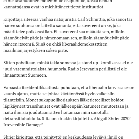
ei ole tasapuolinen molemmille osapuolille, koska heidän
kannattajansa ovat jo miehittäneet tietyt instituutiot.
Kirjoittaja siteeraa vanhaa natsijuristia Carl Schmittiä, joka sanoi tai
hänen suuhunsa on laitettu sanonta, että suvereeni on se, joka
määrittelee poikkeustilan. Eli suvereeni saa määrätä sen, milloin
säännöt eivät päde ja nimenomaan sen, milloin säännöt eivät päde
häneen itseensä. Siinä on ehkä liberaalidemokraattisen
maailmanjärjestyksen sokea piste.
Sitten pohditaan, minkä takia somessa ja stand up -komiikassa ei ole
juuri vasemmistolaista huumoria. Radio Jerevanin perillistä ei ole
ilmaantunut Suomeen.
Vapaasta itseidentifikaatiosta puhutaan, että liberaalin korvissa se on
kaunis ajatus, mutta se johtaa käytännössä hyvin vaikeisiin
tilanteisiin. Monet sukupuolikorjauksen lääketieteelliset hoidot
läpikäyneet transihmiset ovat jälkeenpäin katuneet muutostaan ja
näitä ihmisiä joudutaan sitten hoitamaan niin sanotulla
detransitiohoidolla. Siitä on kirjakin kirjoitettu. Abigail Shrier 2020”
Irreversible Damage”.
Shrier kirjoittaa, että teinityttöjen keskuudessa leviävä ilmiö on