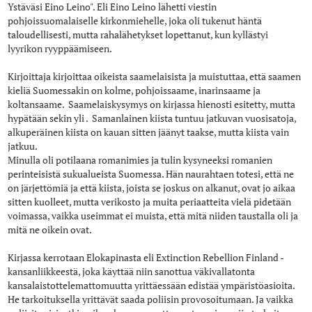
Ystäväsi Eino Leino". Eli Eino Leino lähetti viestin
pohjoissuomalaiselle kirkonmiehelle, joka oli tukenut häntä
taloudellisesti, mutta rahalähetykset lopettanut, kun kyllästyi
lyyrikon ryyppäämiseen.
Kirjoittaja kirjoittaa oikeista saamelaisista ja muistuttaa, että saamen
kieliä Suomessakin on kolme, pohjoissaame, inarinsaame ja
koltansaame. Saamelaiskysymys on kirjassa hienosti esitetty, mutta
hypätään sekin yli . Samanlainen kiista tuntuu jatkuvan vuosisatoja,
alkuperäinen kiista on kauan sitten jäänyt taakse, mutta kiista vain
jatkuu.
Minulla oli potilaana romanimies ja tulin kysyneeksi romanien
perinteisistä sukualueista Suomessa. Hän naurahtaen totesi, että ne
on järjettömiä ja että kiista, joista se joskus on alkanut, ovat jo aikaa
sitten kuolleet, mutta verikosto ja muita periaatteita vielä pidetään
voimassa, vaikka useimmat ei muista, että mitä niiden taustalla oli ja
mitä ne oikein ovat.
Kirjassa kerrotaan Elokapinasta eli Extinction Rebellion Finland -
kansanliikkeestä, joka käyttää niin sanottua väkivallatonta
kansalaistottelemattomuutta yrittäessään edistää ympäristöasioita.
He tarkoituksella yrittävät saada poliisin provosoitumaan. Ja vaikka