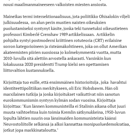
nousi maailmanmaineeseen valkoisten miesten ansiosta.
Maineikas termi intersektionaalisuus, jota poliitikko Ohisalokin viljeli
julkisuudessa, on alun perin mustien naisten oikeuksien
puolustamiseksi syntynyt käsite, jonka teki tunnetuksi oikeustieteen
professori Kimberlé Crenshaw 1989 artikkelissaan. Artikkelin
pohjalta syntyi postmoderni kriittinen rotuteoria (CRT) erilaisine
sorron kategorioineen ja risteämäkohtineen, joka on ollut Amerikan
akateemisten piirien suosiossa jo kolmekymmentä vuotta, mutta
2010-luvulla sitä alettiin arvostella ankarasti. Varsinkin kun
lokakuussa 2020 presidentti Trump kielsi sen opettamisen
liittovaltion kustannuksella.
Kirjoittaja tuo esille, että ensimmäinen historioitsija , joka havahtui
identiteettipolitiikan merkitykseen, oli Eric Hobsbawm. Hän oli
marxilainen tutkija ja jonka kirjoitukset vaikuttivat niin sanotun
eurokommunismin syntyyn kylmän sodan vuosina. Kirjoittaja
kirjoittaa: "Kun lännen kommunisteilla ei Stalinin aikana ollut juuri
muuta vaihtoehtoa kuin toimia Kremlin sätkynukkeina, 1950-luvun
lopulta lähtien suurin osa länsimaiden kommunisteista käänsi
Neuvostoliitolle selkänsä ja alkoi kannattaa monipuoluedemokratiaa,
jotkut jopa markkinataloutta."