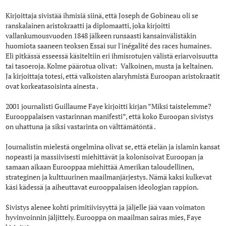
Kirjoittaja sivistää ihmisiä siinä, että Joseph de Gobineau oli se
ranskalainen aristokraatti ja diplomaatti, joka kirjoitti
vallankumousvuoden 1848 jälkeen runsaasti kansainvälistäkin
huomiota saaneen teoksen Essai sur l'inégalité des races humaines.
Eli pitkässä esseessä käsiteltiin eri ihmisrotujen välistä eriarvoisuutta
tai tasoeroja. Kolme päärotua olivat: Valkoinen, musta ja keltainen.
Ja kirjoittaja totesi, että valkoisten alaryhmistä Euroopan aristokraatit
ovat korkeatasoisinta ainesta .
2001 journalisti Guillaume Faye kirjoitti kirjan ”Miksi taistelemme?
Eurooppalaisen vastarinnan manifesti”, että koko Euroopan sivistys
on uhattuna ja siksi vastarinta on välttämätöntä .
Journalistin mielestä ongelmina olivat se, että etelän ja islamin kansat
nopeasti ja massiivisesti miehittävät ja kolonisoivat Euroopan ja
samaan aikaan Eurooppaa miehittää Amerikan taloudellinen,
strateginen ja kulttuurinen maailmanjärjestys. Nämä kaksi kulkevat
käsi kädessä ja aiheuttavat eurooppalaisen ideologian rappion.
Sivistys alenee kohti primitiivisyyttä ja jäljelle jää vaan voimaton
hyvinvoinnin jäljittely. Eurooppa on maailman sairas mies, Faye