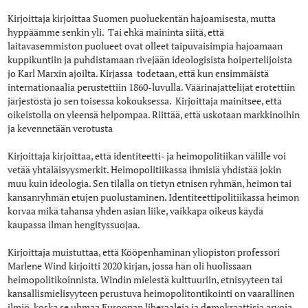
Kirjoittaja kirjoittaa Suomen puoluekentän hajoamisesta, mutta
hyppäämme senkin yli. Tai ehkä maininta siitä, että
laitavasemmiston puolueet ovat olleet taipuvaisimpia hajoamaan
kuppikuntiin ja puhdistamaan rivejään ideologisista hoipertelijoista
jo Karl Marxin ajoilta. Kirjassa todetaan, että kun ensimmäistä
internationaalia perustettiin 1860-luvulla. Väärinajattelijat erotettiin
järjestöstä jo sen toisessa kokouksessa. Kirjoittaja mainitsee, että
oikeistolla on yleensä helpompaa. Riittää, että uskotaan markkinoihin
ja kevennetään verotusta
Kirjoittaja kirjoittaa, että identiteetti- ja heimopolitiikan välille voi
vetää yhtäläisyysmerkit. Heimopolitiikassa ihmisiä yhdistää jokin
muu kuin ideologia. Sen tilalla on tietyn etnisen ryhmän, heimon tai
kansanryhmän etujen puolustaminen. Identiteettipolitiikassa heimon
korvaa mikä tahansa yhden asian liike, vaikkapa oikeus käydä
kaupassa ilman hengityssuojaa.
Kirjoittaja muistuttaa, että Kööpenhaminan yliopiston professori
Marlene Wind kirjoitti 2020 kirjan, jossa hän oli huolissaan
heimopolitikoinnista. Windin mielestä kulttuuriin, etnisyyteen tai
kansallismielisyyteen perustuva heimopolitontikointi on vaarallinen
ilmiö, koska se uhmaa Euroopan liberaaleja ja demokraattisia arvoja.