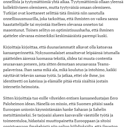
onnellisia ja tyytymättömiä yhtä aikaa. Tyytymättömiä ollaan yleensä
kollektiiviseen olemiseen, mutta tyytyväisiä omaan olemiseen.
Tutkijat ovat koettaneet selittää tätä ilmiötä niin sanotulla
onnellisuusmuurilla, joka tarkoittaa, että ihmisten on vaikea sanoa
haastattelijalle tai myöntää itselleen olevansa onneton tai
masentunut. Toinen selitys on optimistisuusharha, että ihminen
ajattelee olevansa esimerkiksi keskimääräistä parempi kuski.
Kirjoittaja kirjoittaa, että duunariammatit alkavat olla katoavaa
kansanperinnettä. Nykysuomalaiset ansaitsevat leipäänsä istumalla
päätteiden ääressä luomassa tekstiä, slidea tai muuta contentia
seuraavaan preseen, jota sitten demotaan seuraavassa Teams-
palaverissa. Ihan sama mikä ala, mikä koulutus ja intohimo, kaikki
näyttävät tekevän samaa työtä. Ja jatkaa, ettei ole ihme, jos
identiteetti on kateissa ja elämälle pitää etsiä sisältöä jostain
internetin heimoista.
Sitten kirjoittaja tuo esille vihreiden entisen kansanedustajan Eero
Paloheimon idean. Hänellä on missio, että Suomen pitäisi saada
Euroopan unionin käynnistämään hanke Saharan ja Sahelin
metsittämiseksi. Se tarjoaisi alueen kasvavalle väestölle työtä ja
toimeentuloa, hidastaisi muuttopainetta Eurooppaan ja sitoisi
onnistuessaan ilmakehästä niin paljon hiilidioksidia, että ilmaston