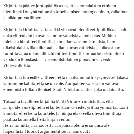
Kirjoittaja päätyy johtopäätökseen, että suomalaisten etninen
identiteetti on yhä valtaosin topeliaanisen homogeeninen, valkoinen
ja pikkuporvarillinen.
Kirjoittaja kirjoittaa, että kaikki vihaavat identiteettipolitiikkaa, paitsi
ehkä vihreät, jotka ovat säännön vahvistava poikkeus Muiden
mielestä identiteettipolitiikka on liian vasemmistolaista, liian
oikeistolaista, liian liberaalia, liian konservatiivista ja oikeastaan
tuontitavaraa ulkomailta. Identiteettipolitiikan äärioikeistolainen
versio on Ranskasta ja vasemmistolainen punavihreä versio
Yhdysvalloista.
Kirjoittaja tuo esille väitteen, että maahanmuuttokysymykset jakavat
kansamme kahtia, että se on vale. Ääripäiden välissä on valtava
enemmistö tolkun ihmiset. Sauli Niinistön ajatus, joka on lainattu.
Toisaalta tavallinen kirjailija Matti Virtanen muistuttaa, että
ääripäiden mielipiteitä ei kuitenkaan voi edes yrittää ymmärtää saati
kumota, ellei heitä kuuntele. Ja niinpä eläkkeellä oleva toimittaja
päättää kuunnella heitä kirjan verran.
Herra toimittaja sanoo, että ääripäissä oleilu ei sinänsä ole
häpeällistä. Huonot argumentit sen sijaan ovat .