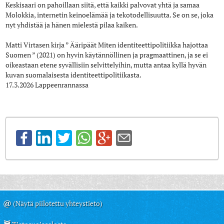
Keskisaari on pahoillaan siitä, että kaikki palvovat yhtä ja samaa
Molokkia, internetin keinoelämää ja tekotodellisuutta. Se on se, joka
nyt yhdistää ja hänen mielestä pilaa kaiken.
Matti Virtasen kirja ” Ääripäät Miten identiteettipolitiikka hajottaa
Suomen ” (2021) on hyvin käytännöllinen ja pragmaattinen, ja se ei
oikeastaan etene syvällisiin selvittelyihin, mutta antaa kyllä hyvän
kuvan suomalaisesta identiteettipolitiikasta.
17.3.2026 Lappeenrannassa
@
(Näytä piilotettu yhteystieto)