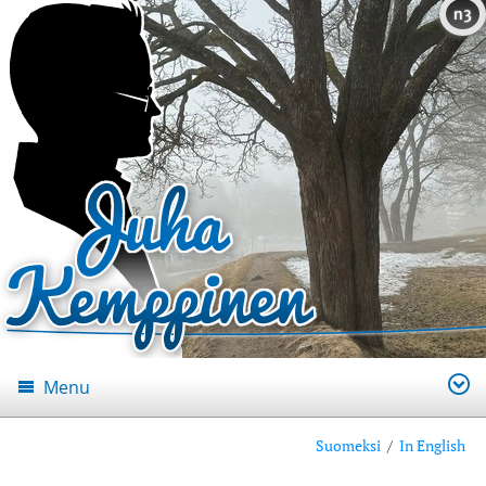
n3
Menu
Suomeksi
/
In English