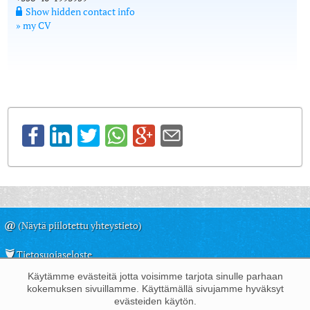
Show hidden contact info
» my CV
@
(Näytä piilotettu yhteystieto)
Tietosuojaseloste
Käytämme evästeitä jotta voisimme tarjota sinulle parhaan
©
Juha Kemppinen, 2009-2025
kokemuksen sivuillamme. Käyttämällä sivujamme hyväksyt
Kävijöitä: 2052098
evästeiden käytön.