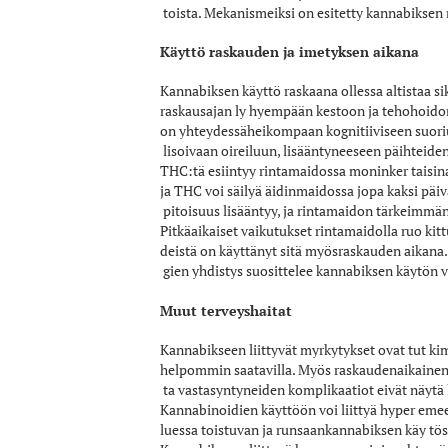
toista. Mekanismeiksi on esitetty kannabiksen 
Käyttö raskauden ja imetyksen aikana
Kannabiksen käyttö raskaana ollessa altistaa 
raskausajan ly­ hyempään kestoon ja tehohoidon 
on yhteydessäheikompaan kognitiiviseen suoriu
lisoivaan oireiluun, lisääntyneeseen päihteiden
THC:tä esiintyy rintamaidossa moninker­ taisin
ja THC voi säilyä äidinmaidossa jopa kaksi pä
pitoisuus lisääntyy, ja rintamaidon tärkeimmä
Pitkäaikaiset vaikutukset rintamaidolla ruo­ kit
deistä on käyttänyt sitä myösraskauden aikana
gien yhdistys suosittelee kannabiksen käytön v
Muut terveyshaitat
Kannabikseen liittyvät myrkytykset ovat tut­ 
helpommin saatavilla. Myös raskaudenaikainen kan
ta vastasyntyneiden komplikaatiot eivät näytä 
Kannabinoidien käyttöön voi liittyä hyper­ emees
luessa toistuvan ja runsaankannabiksen käy­ tös