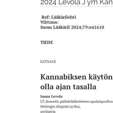
2024 Levola J ym Kann
Ref: Lääkärilehti
Viittaus:
Suom Lääkäril 2024;79:e41610
TIEDE
KATSAUS
Kannabiksen käytön 
olla ajan tasalla
Jonna
Levola
LT, dosentti, päihdelääketieteen apulaisprofesso
Helsingin yliopisto ja Hus,
psykiatria