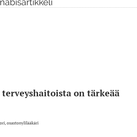
abisartikkeli
terveyshaitoista on tärkeää
ri, osastonylilääkäri