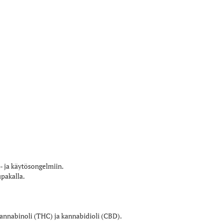
 ja käytösongelmiin.
upakalla.
rokannabinoli (THC) ja kannabidioli (CBD).