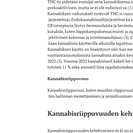
THC:tä pidetään ensisijai­ sena kannabiksessa 
psykoaktiivinen, mutta se ei ole euforisoi­ va (1)
Kannabiksen vaikutukset syntyvät THC:n vuor
järjestelmä).Endokannabinoidijärjestelmä kä­ si
CB1­reseptoria löytyy hermosoluista ja hermotuki
kutuksia, kuten hippokampuksessa(muisti ja op
jektiivinen kokemus ja toiminnanohjaus) (3). CB
kään kannabista käyttävillä aikuisilla tapaht
Kannabiksen käyttö on lisääntynyt niin Suo­ me
vuotiaistasuomalaisista kannabista ainakin ker
2022 (5). Vuonna 2023 kannabistaoli kokeil­ lut vä
tytöistä 11 % sekä ammatil­ lista oppilaitostakäy
Kannabisriippuvuus
Kannabisriippuvuus, kuten muutkin riippu­vuudet
tön hallinnan menettäminen ja senjatkuminen h
Kannabisriippuvuuden kehit
Kannabisriippuvuuden kehittymisen ris­ ki on s