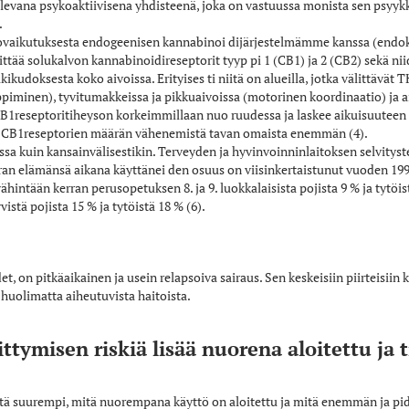
olevana psykoaktiivisena yhdisteenä, joka on vastuussa monista sen psyykki
.
ovaikutuksesta endogeenisen kannabinoi­ dijärjestelmämme kanssa (endo
ttää solukalvon kannabinoidireseptorit tyyp­ pi 1 (CB1) ja 2 (CB2) sekä nii
kudoksesta koko aivoissa. Erityises­ ti niitä on alueilla, jotka välittävät 
piminen), tyvitumakkeissa ja pikkuaivoissa (motorinen koordinaatio) ja 
1­reseptoritiheyson korkeimmillaan nuo­ ruudessa ja laskee aikuisuuteen t
uu CB1­reseptorien määrän vähenemistä tavan­ omaista enemmän (4).
ssa kuin kansainvälisestikin. Terveyden ja hyvinvoinninlaitoksen selvity
ran elämänsä aikana käyttänei­ den osuus on viisinkertaistunut vuoden 19
hintään kerran perusopetuksen 8.­ ja 9.­ luokkalaisista pojista 9 % ja tytöistä
vistä pojista 15 % ja tytöistä 18 % (6).
, on pitkäaikainen ja usein relapsoiva sairaus. Sen keskeisiin piirteisiin 
uolimatta aiheutuvista haitoista.
tymisen riskiä lisää nuorena aloitettu ja 
itä suurempi, mitä nuorempana käyttö on aloitettu ja mitä enemmän ja pi