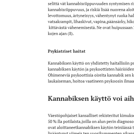
selittä­ vät kannabisriippuvuuden syntymisen ri
kannabisriippuvuus, ja riskiä lisää nuorena alo
levottomuus, ärtyneisyys, vähentynyt ruoka­ halu
vatsakrampit, lihaskivut, vapina,päänsärky, hiko
kittävästä vähenemisestä. Ne ovat huipussaan 2
kojen ajan (8).
Psykiatriset haitat
Kannabiksen käyttö on yhdistetty haitallisiin ps
kannabiksen käytön ja psykoottisten häiriöide
Ohimeneviä psykoottisia oireita kannabik­ sen kä
laukaiseman, hoitoa vaatineen psykoosin ilmaan
Kannabiksen käyttö voi aih
Väestöpohjaiset kansalliset rekisteritut­ kimukse
50 %:lla potilaista,joilla on alun perin diagnos
ovat aloittaneetkannabiksen käytön teini­iässä t
lisääntynyt viimeis­ ten vuosikymmenten aikana 