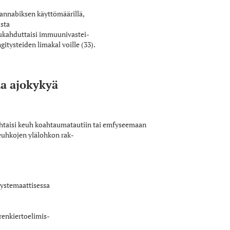
 kannabiksen käyttömäärillä,
sta
 tukahduttaisi immuunivastei­
itysteiden limakal­ voille (33).
aa ajokykyä
ohtaisi keuh­ koahtaumatautiin tai emfyseemaan
keuhkojen ylälohkon rak­
 systemaattisessa
erenkiertoelimis­