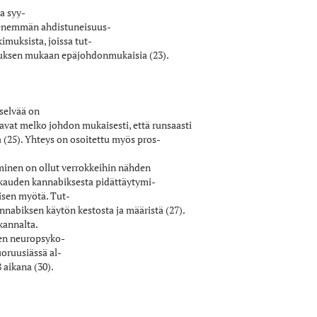
a syy­
töä enemmän ahdistuneisuus­
kimuksista, joissa tut­
tsauksen mukaan epäjohdonmukaisia (23).
selvää on
avat melko johdon­ mukaisesti, että runsaasti
 (25). Yhteys on osoitettu myös pros­
uminen on ollut verrokkeihin nähden
kuukauden kannabiksesta pidättäytymi­
misen myötä. Tut­
annabiksen käytön kestosta ja määristä (27).
kannalta.
een neuropsyko­
uoruusiässä al­
 aikana (30).