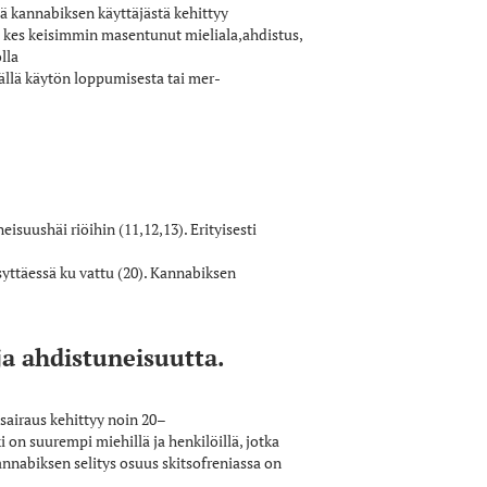
tä kannabiksen käyttäjästä kehittyy
uu kes­ keisimmin masentunut mieliala,ahdistus,
lla
isällä käytön loppumisesta tai mer­
suushäi­ riöihin (11,12,13). Erityisesti
syttäessä ku­ vattu (20). Kannabiksen
ja ahdistuneisuutta.
n sairaus kehittyy noin 20–
i on suurempi miehillä ja henkilöillä, jotka
annabiksen selitys­ osuus skitsofreniassa on