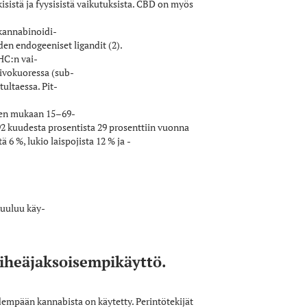
sistä ja fyysisistä vaikutuksista. CBD on myös
kannabinoidi­
den endogeeniset ligandit (2).
THC:n vai­
aivokuoressa (sub­
ultaessa. Pit­
sten mukaan 15–69­
92 kuudesta prosentista 29 prosenttiin vuonna
 6 %, lukio­ laispojista 12 % ja ­
kuuluu käy­
tiheäjaksoisempikäyttö.
dempään kannabista on käytetty. Perintötekijät