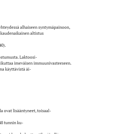
n yhteydessä alhaiseen syntymäpainoon,
askaudenaikainen altistus
40).
ostumusta. Laktoosi­
vaikuttaa imeväisen immuunivasteeseen.
na käyttävistä äi­
a ovat lisääntyneet, toisaal­
 48 tunnin ku­