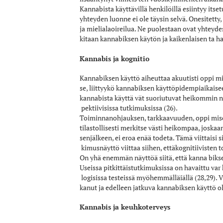
Kannabista käyttävillä henkilöillä esiintyy its
yhteyden luonne ei ole täysin selvä. Onesitetty,
ja mielialaoireilua. Ne puolestaan ovat yhteydes
kitaan kannabiksen käytön ja kaikenlaisen ta­ 
Kannabis ja kognitio
Kannabiksen käyttö aiheuttaa akuutisti oppi­ m
se, liittyykö kannabiksen käyttöpidempiaikaise
kannabista käyttä­ vät suoriutuvat heikommin n
pektiivisissa tutkimuksissa (26).
Toiminnanohjauksen, tarkkaavuuden, oppi­ misen
tilastollisesti merkitse­ västi heikompaa, josk
senjälkeen, ei eroa enää todeta. Tämä viittaisi
kimusnäyttö viittaa siihen, ettäkognitiivisten 
On yhä enemmän näyttöä siitä, että kanna­ biksen
Useissa pitkittäistutkimuksissa on havaittu v
logisissa testeissä myöhemmälläiällä (28,29). 
kanut ja edelleen jatkuva kannabiksen käyttö o
Kannabis ja keuhkoterveys