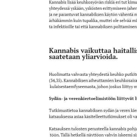
Kannabis lisää keuhkosyövän riskiä eri tut­ kim
yhteydessä yskään, yskösten erittymiseen jahenge
ja ne parantuvat kannabiksen käytön vähentä­ 
ärhäkämmin kuin tupakka, muttei ole selvää miks
ta infektioille tai että kannabiksen polttaminen
Kannabis vaikuttaa haitall
saatetaan yliarvioida.
Huolimatta vahvasta yhteydestä keuhko­ putkit
(34,35). Kannabiksen aiheuttamien keuhkosairau
kulaisestaemfyseemasta, johon joskus liittyy m
Sydän- ja verenkiertoelimistöön liittyvät 
Tutkimustietoa kannabiksen sydän­ ja veren­ kier
katsauksessa asiaa käsitelleettutkimukset oli­ va
Katsauksen tulosten perusteella kannabis­ pohja
töön. Tällä hetkellä näyttöon vahvin iskeemi­ sis