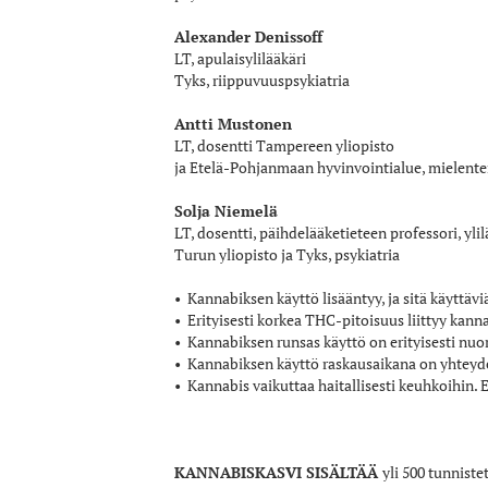
Alexander
Denissoff
LT, apulaisylilääkäri
Tyks, riippuvuuspsykiatria
Antti
Mustonen
LT, dosentti Tampereen yliopisto
ja Etelä-Pohjanmaan hyvinvointialue, mielente
Solja
Niemelä
LT, dosentti, päihdelääketieteen professori, ylil
Turun yliopisto ja Tyks, psykiatria
• Kannabiksen käyttö lisääntyy, ja sitä käyttä
• Erityisesti korkea THC-pitoisuus liittyy kann
• Kannabiksen runsas käyttö on erityisesti nuori
• Kannabiksen käyttö raskausaikana on yhteyd
• Kannabis vaikuttaa haitallisesti keuhkoihin. 
KANNABISKASVI SISÄLTÄÄ
yli 500 tunniste