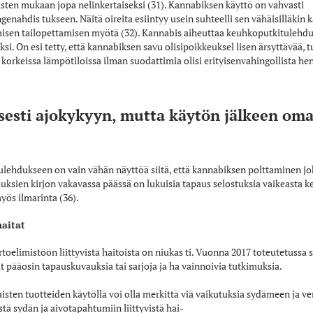
usten mukaan jopa nelinkertaiseksi (31). Kannabiksen käyttö on vahvasti
nahdis­ tukseen. Näitä oireita esiintyy usein suhteelli­ sen vähäisilläkin
misen tailopettamisen myötä (32). Kannabis aiheuttaa keuhkoputkitulehdu
i. On esi­ tetty, että kannabiksen savu olisipoikkeuksel­ lisen ärsyttävää,
 korkeissa lämpötiloissa ilman suodattimia olisi erityisenvahingollista heng
isesti ajokykyyn, mutta käytön jälkeen om
ulehdukseen on vain vähän näyttöä siitä, että kannabiksen polttaminen j
ksien kirjon vakavassa päässä on lukuisia tapaus­ selostuksia vaikeasta 
yös ilmarinta (36).
haitat
toelimistöön liittyvistä haitoista on niukas­ ti. Vuonna 2017 toteutetussa
t pääosin tapauskuvauksia tai ­sarjoja ja ha­ vainnoivia tutkimuksia.
isten tuotteiden käytöllä voi olla merkittä­ viä vaikutuksia sydämeen ja v
tä sydän­ ja aivotapahtumiin liittyvistä hai­