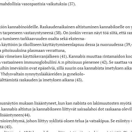
mahdollisia vasospastisia vaikutuksia (37).
sikiön kannabinoideille. Raskaudenaikainen altistuminen kannabikselle o
tarpeeseen vastasyntyneenä (38). On jonkin verran näyt­ töä siitä, että r
­ tumiseen tarkkaavuuden osalta sekä eksterna­
 käyttöön ja rikolliseen käyttäytymiseenlapsuu­ dessa ja nuoruudessa (39,
a pitoisuuksina plasmaan verrattuna,
ivää viimeisen käyttökerranjälkeen (41). Kannabis muuttaa rintamaidon ko
n vasta­aineen immunoglobuliini A:n pitoisuus pienenee (42). Se saattaa 
tuihin imeväisiin ovat epäselviä, sillä suurin osa kannabista imetyksen aika
. Yhdysvaltain synnytyslääkäreiden ja gynekolo­
älttämistä raskauden ja imetyksen aikana (43).
kimusnäytön mukaan lisääntyneet, kun kan­ nabista on lakimuutosten myötä
nabis­ altistus ja kannabikseen liittyvät sairaalahoi­ dot raskaana olevill
lisääntyneen(44).
ioireyhtymä, johon liittyy syklistä oksen­ telua ja vatsakipua. Se esiintyy
tä (45).