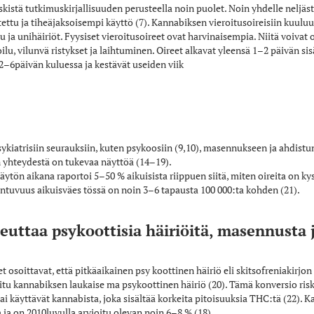
skistä tutkimuskirjallisuuden perusteella noin puolet. Noin yhdelle neljäs
itettu ja tiheäjaksoisempi käyttö (7). Kannabiksen vieroitusoireisiin kuul
 ja unihäiriöt. Fyysiset vieroitusoireet ovat harvinaisempia. Niitä voivat o
ilu, vilunvä­ ristykset ja laihtuminen. Oireet alkavat yleensä 1–2 päivän s
–6päivän kuluessa ja kestävät useiden viik­
ykiatrisiin seurauksiin, kuten psykoosiin (9,10), masennukseen ja ahdistunei
n yhteydestä on tukevaa näyttöä (14–19).
ytön aikana raportoi 5–50 % aikuisista riippuen siitä, miten oireita on ky
tuvuus aikuisväes­ tössä on noin 3–6 tapausta 100 000:ta kohden (21).
euttaa psykoottisia häiriöitä, masennusta 
t osoittavat, että pitkäaikainen psy­ koottinen häiriö eli skitsofreniakirjo
oitu kannabiksen laukaise­ ma psykoottinen häiriö (20). Tämä konversio­ risk
ai käyttävät kannabista, joka sisältää korkeita pitoisuuksia THC:tä (22). K
ja on 2010­luvulla arvioitu olevan noin 6–8 % (18).