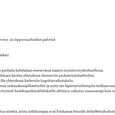
rveys- ja riippuvuushoidon palvelut
ääkäri
viä potilaita kohdataan enenevässä määrin myösterveydenhuollossa.
abiksen käytön yhteydessä ilmeneviin psykiatrisiinhaittoihin.
lla yhteydessä kielteisiin kognitiovaikutuksiin.
essä raskauskomplikaatioihin ja syntyvän lapsenmyöhempiin tarkkaavuus-
Erityisesti keuhkoputkitulehdukselle altistava vaikutus onsuurempi kuin t
t­tua ainetta, joista tutkituimpia ovat fytokanna­ binoidit delta­9­tetrahyd