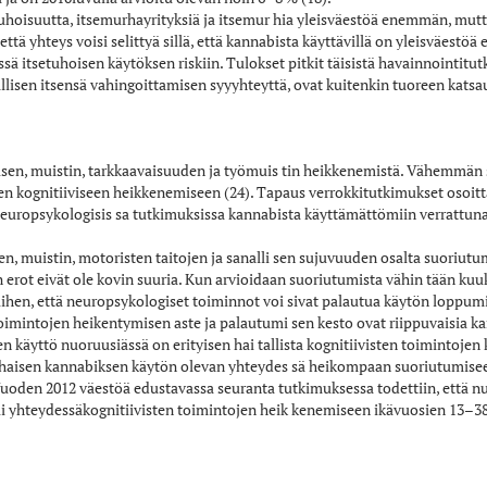
etuhoisuutta, itsemurhayrityksiä ja itsemur­ hia yleisväestöä enemmän, mutt
 että yhteys voisi selittyä sillä, että kannabista käyttävillä on yleisväes
sä itsetuhoisen käytöksen riskiin. Tulokset pitkit­ täisistä havainnointitut
hallisen itsensä vahingoittamisen syy­yhteyttä, ovat kuitenkin tuoreen ka
isen, muistin, tarkkaavaisuuden ja työmuis­ tin heikkenemistä. Vähemmän 
en kognitiiviseen heikkenemiseen (24). Tapaus­ verrokkitutkimukset osoitt
europsykologisis­ sa tutkimuksissa kannabista käyttämättömiin verrattuna
, muistin, motoristen taitojen ja sanalli­ sen sujuvuuden osalta suoriut
aan erot eivät ole kovin suuria. Kun arvioidaan suoriutumista vähin­ tään 
 siihen, että neuropsykologiset toiminnot voi­ sivat palautua käytön loppu
toimintojen heikentymisen aste ja palautumi­ sen kesto ovat riippuvaisia k
 käyttö nuoruusiässä on erityisen hai­ tallista kognitiivisten toimintojen 
ar­ haisen kannabiksen käytön olevan yhteydes­ sä heikompaan suoriutumis
Vuoden 2012 väestöä edustavassa seuranta­ tutkimuksessa todettiin, että n
li yhteydessäkognitiivisten toimintojen heik­ kenemiseen ikävuosien 13–38