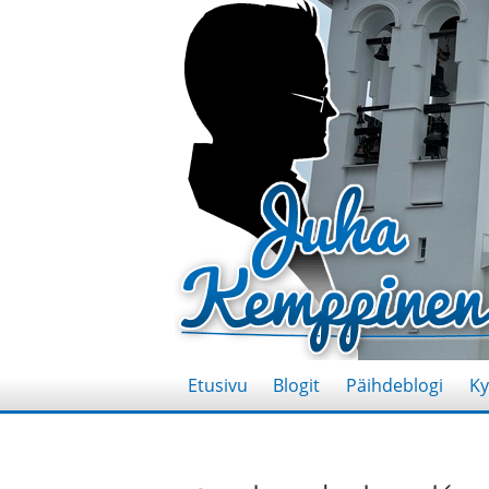
Etusivu
Blogit
Päihdeblogi
Ky