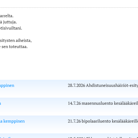
arrelta.
 juttuja.
tisivuiltani.
sitysten aiheista,
 sen toteuttaa.
emppinen
28.7.2026 Ahdistuneisuushäiriöt-esity
n
14.7.26 masennusluento kesälääkäreil
uha kemppinen
21.7.26 bipolaariluento kesälääkäreill