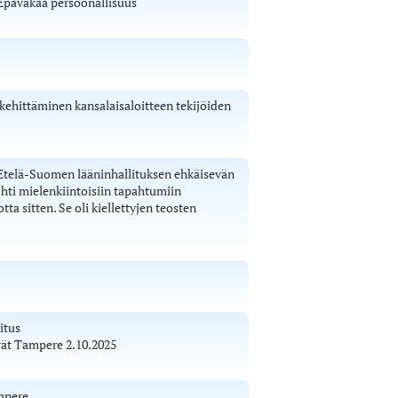
 Epävakaa persoonallisuus
hittäminen kansalaisaloitteen tekijöiden
 Etelä-Suomen lääninhallituksen ehkäisevän
hti mielenkiintoisiin tapahtumiin
ta sitten. Se oli kiellettyjen teosten
itus
vät Tampere 2.10.2025
mpere