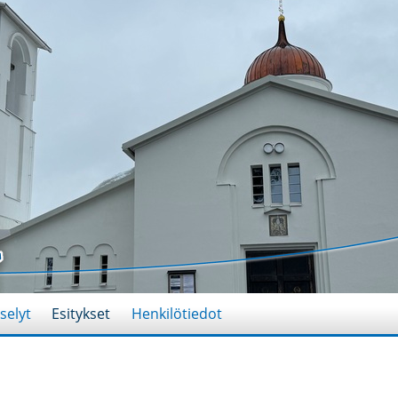
selyt
Esitykset
Henkilötiedot