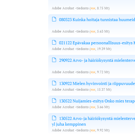
Adobe Acrobat -tiedosto
(
pdf
, 8.75 Mt)
080323 Kuinka hoitaja tunnistaa huumeide
Adobe Acrobat -tiedosto
(
pdf
, 5.63 Mt)
021122 Epävakaa persoonallisuus-esitys 
Adobe Acrobat -tiedosto
(
pdf
, 19.39 Mt)
290922 Arvo- ja häiriökysyntä mielenterv
Adobe Acrobat -tiedosto
(
pdf
, 9.72 Mt)
130922 Mielen hyvinvointi ja riippuvuude
Adobe Acrobat -tiedosto
(
pdf
, 15.37 Mt)
130522 Nuijamies-esitys Onko mies terap
Adobe Acrobat -tiedosto
(
pdf
, 3.66 Mt)
130522 Arvo-ja häiriökysyntä mielenterve
yl juha kemppinen
Adobe Acrobat -tiedosto
(
pdf
, 9.92 Mt)