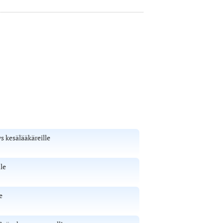
s kesälääkäreille
le
e