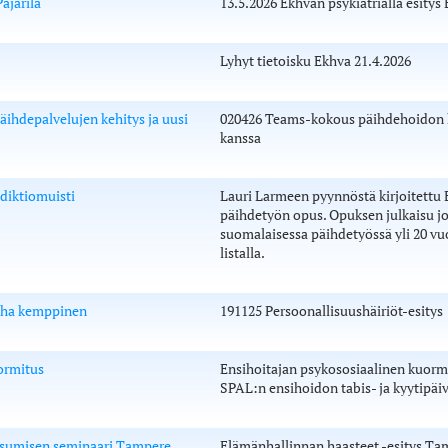
ajarila
13.5.2026 Ekhvan psykiatrialla esitys
Lyhyt tietoisku Ekhva 21.4.2026
äihdepalvelujen kehitys ja uusi
020426 Teams-kokous päihdehoidon ke
kanssa
diktiomuisti
Lauri Larmeen pyynnöstä kirjoitettu
päihdetyön opus. Opuksen julkaisu jo
suomalaisessa päihdetyössä yli 20 vuot
listalla.
juha kemppinen
191125 Persoonallisuushäiriöt-esitys
ormitus
Ensihoitajan psykososiaalinen kuorm
SPAL:n ensihoidon tabis- ja kyytipäi
iasumisen seminaari Tampere
Elämänhallinnan haasteet -esitys Ta