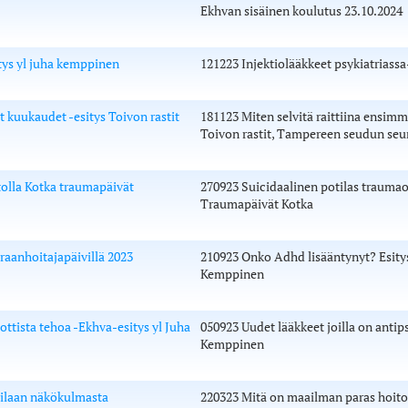
Ekhvan sisäinen koulutus 23.10.2024
itys yl juha kemppinen
121223 Injektiolääkkeet psykiatriass
t kuukaudet -esitys Toivon rastit
181123 Miten selvitä raittiina ensimm
Toivon rastit, Tampereen seudun seur
tolla Kotka traumapäivät
270923 Suicidaalinen potilas traumaos
Traumapäivät Kotka
aanhoitajapäivillä 2023
210923 Onko Adhd lisääntynyt? Esitys
Kemppinen
ottista tehoa -Ekhva-esitys yl Juha
050923 Uudet lääkkeet joilla on antip
Kemppinen
tilaan näkökulmasta
220323 Mitä on maailman paras hoito 