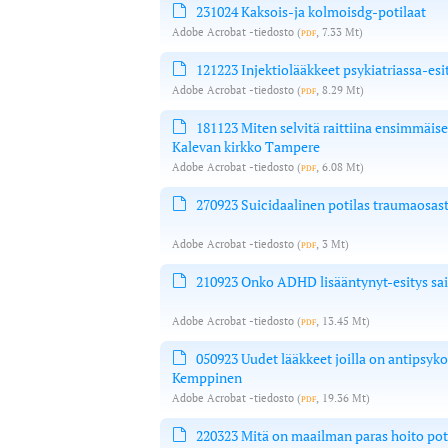
231024 Kaksois-ja kolmoisdg-potilaat
Adobe Acrobat -tiedosto
(
pdf
, 7.33 Mt)
121223 Injektiolääkkeet psykiatriassa-es
Adobe Acrobat -tiedosto
(
pdf
, 8.29 Mt)
181123 Miten selvitä raittiina ensimmäise
Kalevan kirkko Tampere
Adobe Acrobat -tiedosto
(
pdf
, 6.08 Mt)
270923 Suicidaalinen potilas traumaosas
Adobe Acrobat -tiedosto
(
pdf
, 3 Mt)
210923 Onko ADHD lisääntynyt-esitys sair
Adobe Acrobat -tiedosto
(
pdf
, 13.45 Mt)
050923 Uudet lääkkeet joilla on antipsyko
Kemppinen
Adobe Acrobat -tiedosto
(
pdf
, 19.36 Mt)
220323 Mitä on maailman paras hoito po