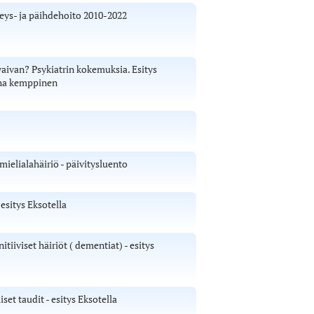
eys- ja päihdehoito 2010-2022
aivan? Psykiatrin kokemuksia. Esitys
uha kemppinen
ielialahäiriö - päivitysluento
sitys Eksotella
tiiviset häiriöt ( dementiat) - esitys
t taudit - esitys Eksotella