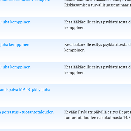
Riskiasumisen turvallisuusseminaari
yl juha kemppinen
Kesälääkäreille esitys psykiatrisesta 
kemppinen
l juha kemppinen
Kesälääkäreille esitys psykiatrisesta 
kemppinen
yl juha kemppinen
Kesälääkäreille esitys psykiatrisesta 
kemppinen
tamispaiva MPTR-pkl yl juha
 porrastus - tuotantotalouden
Kevään Psykiatripäivillä esitys Depr
tuotantotalouden näkökulmasta 14.3