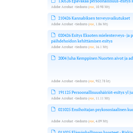
130526 Epävakaa persoonallisuus-esitys P
Adobe Acrobat -tiedosto
(
pdf
, 10.98 Mt)
210426 Kannabiksen terveysvaikutukset
Adobe Acrobat -tiedosto
(
pdf
, 1.86 Mt)
020426 Esitys Eksoten mielenterveys- ja p
päihdehoidon kehittämisen esitys
Adobe Acrobat -tiedosto
(
pdf
, 16.1 Mt)
2004 Juha Kemppinen Nuorten aivot ja ad
Adobe Acrobat -tiedosto
(
pdf
, 952.78 kt)
191125 Persoonallisuushäiriöt-esitys yl 
Adobe Acrobat -tiedosto
(
pdf
, 11.11 Mt)
021025 Ensihoitajan psykososiaalinen ku
Adobe Acrobat -tiedosto
(
pdf
, 4.09 Mt)
011025 Elämänhallinnan haasteet - Risk