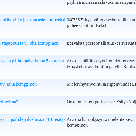
psykiatrinen sairaala - seminaaripäivi
nkäyttäjän ja ottaa asian puheeksi
080323 Esitys työterveyshoitajille h
puheeksi ottamiseksi
Katajapuussa yl juha kemppinen
Epävakaa persoonallisuus-esitys Kat
eys- ja päihdepalveluissa Eksotessa
Arvo- ja häiriökysyntä mielenterveys-
tehostetun avohoidon päivillä Rauha
t yl juha kemppinen
Mielen hyvinvointi ja riippuvuudet E
oitavissa?
Onko mies terapoitavissa? Esitys Nui
ys-ja päihdepalveluissa THL-esitys
Arvo-ja häiriökysyntä mielenterveys-
kemppinen