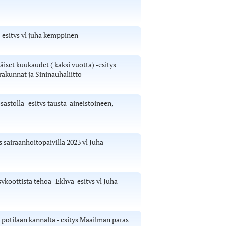
a-esitys yl juha kemppinen
äiset kuukaudet ( kaksi vuotta) -esitys
akunnat ja Sininauhaliitto
astolla- esitys tausta-aineistoineen,
 sairaanhoitopäivillä 2023 yl Juha
sykoottista tehoa -Ekhva-esitys yl Juha
potilaan kannalta - esitys Maailman paras