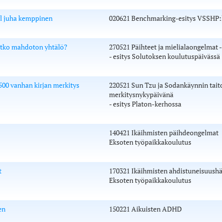
l juha kemppinen
020621 Benchmarking-esitys VSSHP:
vatko mahdoton yhtälö?
270521 Päihteet ja mielialaongelmat
- esitys Solutoksen koulutuspäivässä
500 vanhan kirjan merkitys
220521 Sun Tzu ja Sodankäynnin taito
merkitysnykypäivänä
- esitys Platon-kerhossa
140421 Ikäihmisten päihdeongelmat
Eksoten työpaikkakoulutus
t
170321 Ikäihmisten ahdistuneisuushä
Eksoten työpaikkakoulutus
en
150221 Aikuisten ADHD