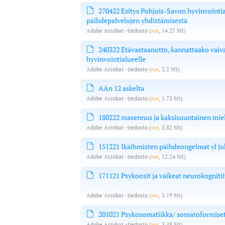
270422 Esitys Pohjois-Savon hyvinvointia
päihdepalvelujen yhdistämisestä
Adobe Acrobat -tiedosto
(
pdf
, 14.27 Mt)
240322 Etävastaanotto, kannattaako vaiv
hyvinvointialueelle
Adobe Acrobat -tiedosto
(
pdf
, 2.2 Mt)
AAn 12 askelta
Adobe Acrobat -tiedosto
(
pdf
, 1.73 Mt)
180222 masennus ja kaksisuuntainen mieli
Adobe Acrobat -tiedosto
(
pdf
, 3.82 Mt)
151221 Ikäihmisten päihdeongelmat yl j
Adobe Acrobat -tiedosto
(
pdf
, 12.24 Mt)
171121 Psykoosit ja vaikeat neurokognitiiv
Adobe Acrobat -tiedosto
(
pdf
, 5.19 Mt)
201021 Psykosomatiikka/ somatoformiset t
Adobe Acrobat -tiedosto
(
pdf
, 3.48 Mt)