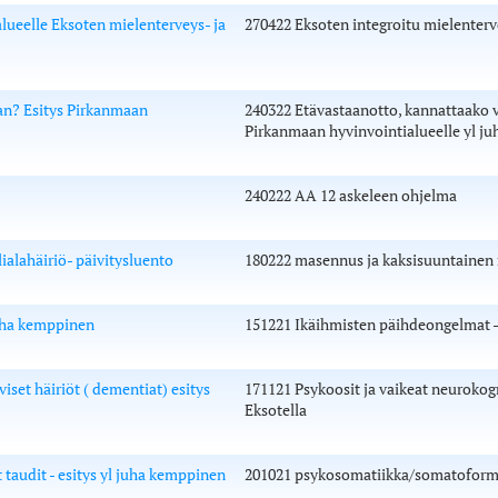
lueelle Eksoten mielenterveys- ja
270422 Eksoten integroitu mielenterv
an? Esitys Pirkanmaan
240322 Etävastaanotto, kannattaako v
Pirkanmaan hyvinvointialueelle yl j
240222 AA 12 askeleen ohjelma
alahäiriö- päivitysluento
180222 masennus ja kaksisuuntainen m
uha kemppinen
151221 Ikäihmisten päihdeongelmat -e
iset häiriöt ( dementiat) esitys
171121 Psykoosit ja vaikeat neurokogni
Eksotella
audit - esitys yl juha kemppinen
201021 psykosomatiikka/somatoformise