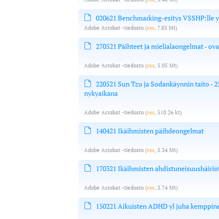
020621 Benchmarking-esitys VSSHP:lle y
Adobe Acrobat -tiedosto
(
pdf
, 7.85 Mt)
270521 Päihteet ja mielialaongelmat - o
Adobe Acrobat -tiedosto
(
pdf
, 5.05 Mt)
220521 Sun Tzu ja Sodankäynnin taito - 2
nykyaikana
Adobe Acrobat -tiedosto
(
pdf
, 510.26 kt)
140421 Ikäihmisten päihdeongelmat
Adobe Acrobat -tiedosto
(
pdf
, 5.34 Mt)
170321 Ikäihmisten ahdistuneisuushäiriö
Adobe Acrobat -tiedosto
(
pdf
, 3.74 Mt)
150221 Aikuisten ADHD yl juha kemppin