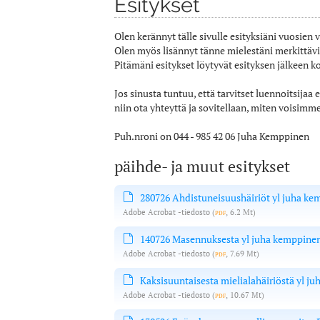
Esitykset
Olen kerännyt tälle sivulle esityksiäni vuosien v
Olen myös lisännyt tänne mielestäni merkittäviä
Pitämäni esitykset löytyvät esityksen jälkeen ko
Jos sinusta tuntuu, että tarvitset luennoitsijaa e
niin ota yhteyttä ja sovitellaan, miten voisimme
Puh.nroni on 044 - 985 42 06 Juha Kemppinen
päihde- ja muut esitykset
280726 Ahdistuneisuushäiriöt yl juha k
Adobe Acrobat -tiedosto
(
pdf
, 6.2 Mt)
140726 Masennuksesta yl juha kemppine
Adobe Acrobat -tiedosto
(
pdf
, 7.69 Mt)
Kaksisuuntaisesta mielialahäiriöstä yl j
Adobe Acrobat -tiedosto
(
pdf
, 10.67 Mt)