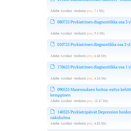
Adobe Acrobat -tiedosto
(
pdf
, 7.1 Mt)
080725 Psykiatrinen diagnostiikka osa 3 
Adobe Acrobat -tiedosto
(
pdf
, 9.5 Mt)
010725 Psykiatrinen diagnostikka osa 2 y
Adobe Acrobat -tiedosto
(
pdf
, 6.68 Mt)
170625 Psykiatrinen diagnostiikka osa 1 
Adobe Acrobat -tiedosto
(
pdf
, 4.34 Mt)
090525 Masennuksen hoitoa-esitys kehit
kemppinen
Adobe Acrobat -tiedosto
(
pdf
, 15.47 Mt)
140325 Psykiatripäivät Depression hoidon
näkökulma
Adobe Acrobat -tiedosto
(
pdf
, 4.83 Mt)