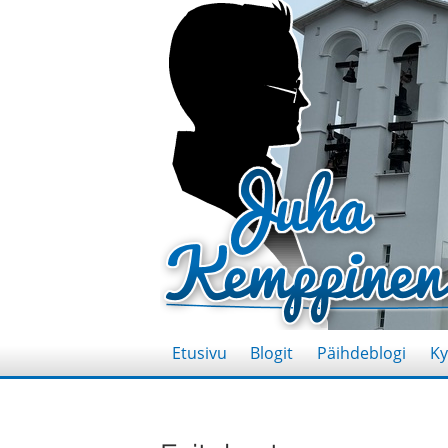
Etusivu
Blogit
Päihdeblogi
Ky