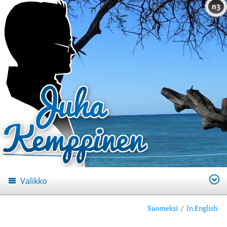
n3
Valikko
Suomeksi
/
In English