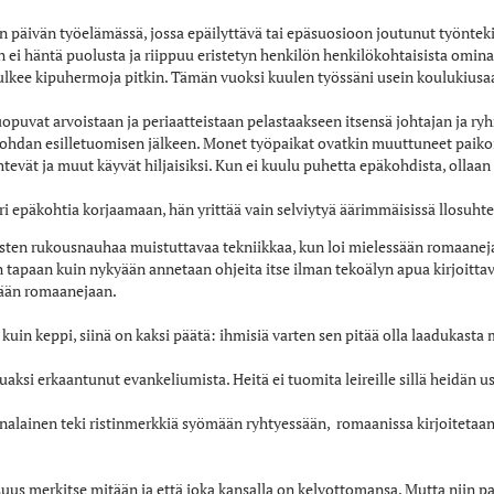
n päivän työelämässä, jossa epäilyttävä tai epäsuosioon joutunut työnteki
ei häntä puolusta ja riippuu eristetyn henkilön henkilökohtaisista ominai
ulkee kipuhermoja pitkin. Tämän vuoksi kuulen työssäni usein koulukiusaam
opuvat arvoistaan ja periaatteistaan pelastaakseen itsensä johtajan ja r
dan esilletuomisen jälkeen. Monet työpaikat ovatkin muuttuneet paikoiks
tevät ja muut käyvät hiljaisiksi. Kun ei kuulu puhetta epäkohdista, ollaan 
i epäkohtia korjaamaan, hän yrittää vain selviytyä äärimmäisissä llosuhte
listen rukousnauhaa muistuttavaa tekniikkaa, kun loi mielessään romaaneja 
tapaan kuin nykyään annetaan ohjeita itse ilman tekoälyn apua kirjoittavi
sään romaanejaan.
kuin keppi, siinä on kaksi päätä: ihmisiä varten sen pitää olla laadukasta 
uaksi erkaantunut evankeliumista. Heitä ei tuomita leireille sillä heidän us
nalainen teki ristinmerkkiä syömään ryhtyessään, romaanissa kirjoitetaan:
suus merkitse mitään ja että joka kansalla on kelvottomansa. Mutta niin pa