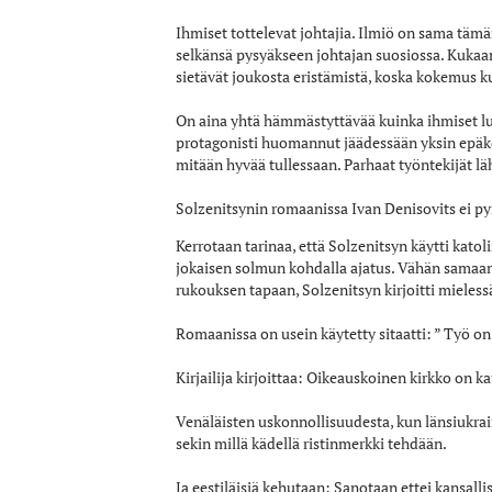
Ihmiset tottelevat johtajia. Ilmiö on sama tämä
selkänsä pysyäkseen johtajan suosiossa. Kukaan 
sietävät joukosta eristämistä, koska kokemus k
On aina yhtä hämmästyttävää kuinka ihmiset lu
protagonisti huomannut jäädessään yksin epäkoh
mitään hyvää tullessaan. Parhaat työntekijät läh
Solzenitsynin romaanissa Ivan Denisovits ei pyr
Kerrotaan tarinaa, että Solzenitsyn käytti kato
jokaisen solmun kohdalla ajatus. Vähän samaan 
rukouksen tapaan, Solzenitsyn kirjoitti mieles
Romaanissa on usein käytetty sitaatti: ” Työ on 
Kirjailija kirjoittaa: Oikeauskoinen kirkko on ka
Venäläisten uskonnollisuudesta, kun länsiukrai
sekin millä kädellä ristinmerkki tehdään.
Ja eestiläisiä kehutaan: Sanotaan ettei kansalli