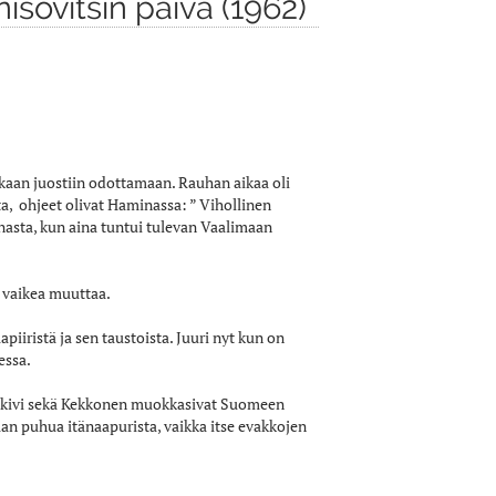
sovitsin päivä (1962)
kkaan juostiin odottamaan. Rauhan aikaa oli
ta, ohjeet olivat Haminassa: ” Vihollinen
nnasta, kun aina tuntui tulevan Vaalimaan
i vaikea muuttaa.
iristä ja sen taustoista. Juuri nyt kun on
essa.
asikivi sekä Kekkonen muokkasivat Suomeen
aan puhua itänaapurista, vaikka itse evakkojen