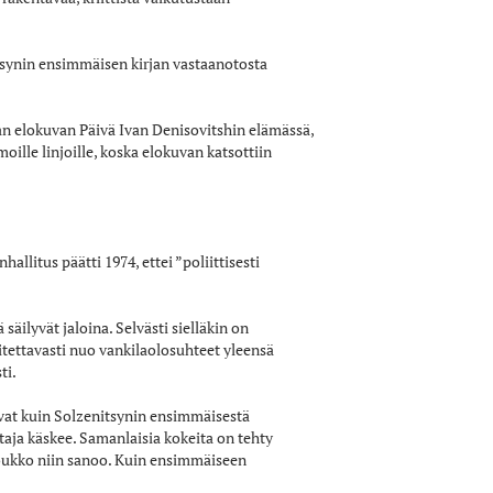
itsynin ensimmäisen kirjan vastaanotosta
an elokuvan Päivä Ivan Denisovitshin elämässä,
lle linjoille, koska elokuvan katsottiin
litus päätti 1974, ettei ”poliittisesti
säilyvät jaloina. Selvästi sielläkin on
itettavasti nuo vankilaolosuhteet yleensä
ti.
ovat kuin Solzenitsynin ensimmäisestä
htaja käskee. Samanlaisia kokeita on tehty
 joukko niin sanoo. Kuin ensimmäiseen