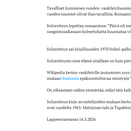
Tavalliset kymmenen vuoden vankileirituomio
vuoden tuomiot olivat ihan tavallisia. Romaani
Solzenitsyn lopettaa romaaninsa: ”Päivä oli men
rangaistusaikanaan kolmetuhatta kuusisataa vi
Solzenitsyn sai kirjallisuuden 1970 Nobel-palk
Solzenitsynin oma elämä sinällään on kuin pie
Wikipedia kertoo vankileirille joutumisen syyn:
mukaan
Stalinista
epäkunnioittavaa nimitystä ”v
On oikeastaan vaikea ymmärtää, miksi tätä kaikk
Solzenitsyn kirja-arvostelijoiden mukaan kerto
ovat vuodelta 1963: Matrjonan talo ja Tapahtui
Lappeenrannassa 14.3.2026