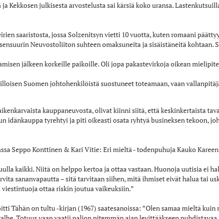
ä ja Kekkosen julkisesta arvostelusta sai kärsiä koko uransa. Lastenkutsui
ien saaristosta, jossa Solzenitsyn vietti 10 vuotta, kuten romaani päättyy 
esensuurin Neuvostoliiton suhteen omaksuneita ja sisäistäneitä kohtaan. 
misen jälkeen korkeille paikoille. Oli jopa pakastevirkoja oikean mielipite
illoisen Suomen johtohenkilöistä suostuneet toteamaan, vaan vallanpitäjän
kenkarvaista kauppaneuvosta, olivat kiinni siitä, että keskinkertaista tava
un idänkauppa tyrehtyi ja piti oikeasti osata ryhtyä busineksen tekoon, j
assa Seppo Konttinen & Kari Vitie: Eri mieltä - todenpuhuja Kauko Kareen
ulla kaikki. Niitä on helppo kertoa ja ottaa vastaan. Huonoja uutisia ei h
arvita sananvapautta – sitä tarvitaan siihen, mitä ihmiset eivät halua tai u
viestintuoja ottaa riskin joutua vaikeuksiin.”
tti Tähän on tultu -kirjan (1967) saatesanoissa: ”Olen samaa mieltä kuin 
valhe. Totuus vaan vaatii paljon pitemmän ajan levittääkseen puhdistavaa, 