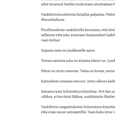
ollut tavannut heidän joukostaan ainuttakaan h
Vankileiriolosuhteista kirjailija paljastaa: Pait
iltaruokailussa.
Pirullisuudesta vankileirillä kerrotaan, että lei
sellainen että joko annetaan lisäannokset kaikill
vaan heilua!
Sopuisa mies on joukkueelle aarre.
Toinen sanonta joka on kirjasta elänyt on: Lyödy
Hieno on myös sanonta: Vatsa on konna, mennyt
Kateudesta romaani neuvoo: joten olkoon kade 
Sairastuvasta Solzenitsyn kirjoittaa: Nyt hän une
viikkoa, ei tarvitsisi liikkua, ruokittaisiin lihali
Vankileirin rangaistuksista Solzenitsyn kirjoit
eikä enää nouse sairaspetiltä. Vaan kuka istuu v