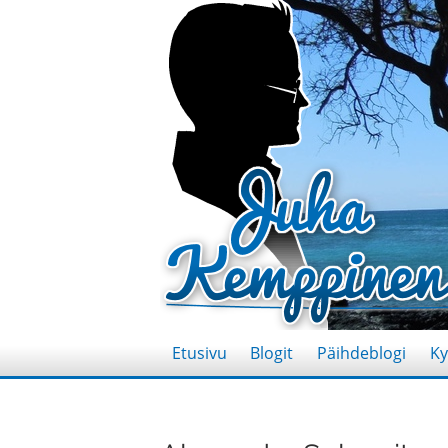
Etusivu
Blogit
Päihdeblogi
Ky