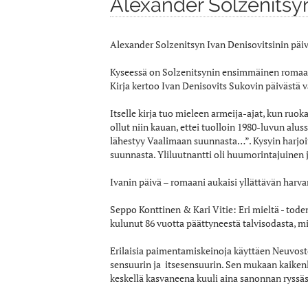
Alexander Solzenitsyn
Alexander Solzenitsyn Ivan Denisovitsinin päi
Kyseessä on Solzenitsynin ensimmäinen romaa
Kirja kertoo Ivan Denisovits Sukovin päivästä v
Itselle kirja tuo mieleen armeija-ajat, kun ru
ollut niin kauan, ettei tuolloin 1980-luvun alu
lähestyy Vaalimaan suunnasta…”. Kysyin harjoitu
suunnasta. Yliluutnantti oli huumorintajuinen ja 
Ivanin päivä – romaani aukaisi yllättävän harv
Seppo Konttinen & Kari Vitie: Eri mieltä - tod
kulunut 86 vuotta päättyneestä talvisodasta, m
Erilaisia paimentamiskeinoja käyttäen Neuvost
sensuurin ja itsesensuurin. Sen mukaan kaikenl
keskellä kasvaneena kuuli aina sanonnan ryssäs