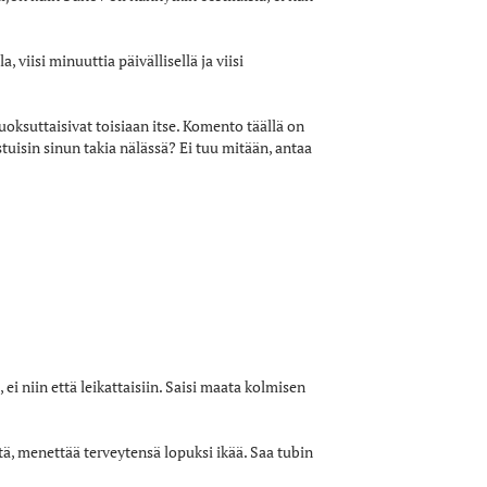
 viisi minuuttia päivällisellä ja viisi
 juoksuttaisivat toisiaan itse. Komento täällä on
istuisin sinun takia nälässä? Ei tuu mitään, antaa
 ei niin että leikattaisiin. Saisi maata kolmisen
tä, menettää terveytensä lopuksi ikää. Saa tubin