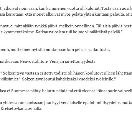
t jatkuivat noin vaan, kun kymmenen vuotta oli kulunut. Tosta vaan u
ssa kerrotaan, että monet alkoivat myös pelätä yhteiskuntaan paluuta. Mit
nyt, ei mitenkään synkkä päivä, melkein onnellinen. Tällaisia päiviä herät
isikymmentäkolme. Karkausvuosista tuli kolme ylimääräistä päivää.”
innon, muttei mennyt sitä noutamaan kun pelkäsi karkoitusta.
noiskuvaus Neuvostoliiton/ Venäjän järjettömyydestä.
” Solzenitsyn vastaan esitetty todiste oli hänen koulutoverilleen lähettäm
iiksimies”. Solzenitsyn joutui kahdeksaksi vuodeksi työleirille.”
ea ei Suomessa nähty, haluttu nähdä tai että yleensä itänaapurin valheelli
o yhdessä romaanissaan juurisyyt venäläiselle epäinhimillisyydelle, mutta
 Kretsetovkan asemalla.