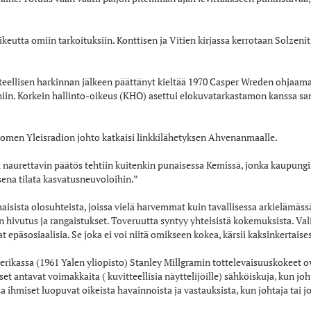
keutta omiin tarkoituksiin. Konttisen ja Vitien kirjassa kerrotaan Solzen
steellisen harkinnan jälkeen päättänyt kieltää 1970 Casper Wreden ohjaam
in. Korkein hallinto-oikeus (KHO) asettui elokuvatarkastamon kanssa samoi
uomen Yleisradion johto katkaisi linkkilähetyksen Ahvenanmaalle.
urettavin päätös tehtiin kuitenkin punaisessa Kemissä, jonka kaupunginhal
isena tilata kasvatusneuvoloihin.”
aisista olosuhteista, joissa vielä harvemmat kuin tavallisessa arkielämässä 
n hivutus ja rangaistukset. Toveruutta syntyy yhteisistä kokemuksista. Val
t epäsosiaalisia. Se joka ei voi niitä omikseen kokea, kärsii kaksinkertaises
rikassa (1961 Yalen yliopisto) Stanley Millgramin tottelevaisuuskokeet 
et antavat voimakkaita ( kuvitteellisia näyttelijöille) sähköiskuja, kun jo
sa ihmiset luopuvat oikeista havainnoista ja vastauksista, kun johtaja tai