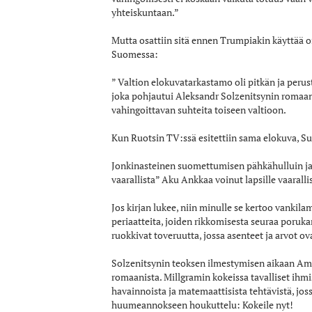
yhteiskuntaan.”
Mutta osattiin sitä ennen Trumpiakin käyttää oi
Suomessa:
” Valtion elokuvatarkastamo oli pitkän ja peru
joka pohjautui Aleksandr Solzenitsynin romaani
vahingoittavan suhteita toiseen valtioon.
Kun Ruotsin TV:ssä esitettiin sama elokuva, S
Jonkinasteinen suomettumisen pähkähulluin ja na
vaarallista” Aku Ankkaa voinut lapsille vaarall
Jos kirjan lukee, niin minulle se kertoo vankilam
periaatteita, joiden rikkomisesta seuraa poruka
ruokkivat toveruutta, jossa asenteet ja arvot ova
Solzenitsynin teoksen ilmestymisen aikaan Ame
romaanista. Millgramin kokeissa tavalliset ihmis
havainnoista ja matemaattisista tehtävistä, jos
huumeannokseen houkuttelu: Kokeile nyt!