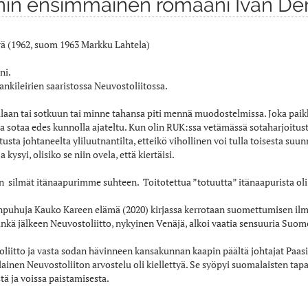
in ensimmäinen romaani Ivan Deni
vä (1962, suom 1963 Markku Lahtela)
ni.
ankileirien saaristossa Neuvostoliitossa.
okalaan tai sotkuun tai minne tahansa piti mennä muodostelmissa. Joka pai
ssa sotaa edes kunnolla ajateltu. Kun olin RUK:ssa vetämässä sotaharjoitus
sta johtaneelta yliluutnantilta, etteikö vihollinen voi tulla toisesta suu
kysyi, olisiko se niin ovela, että kiertäisi.
an silmät itänaapurimme suhteen. Toitotettua ”totuutta” itänaapurista ol
enpuhuja Kauko Kareen elämä (2020) kirjassa kerrotaan suomettumisen ilmapi
inkä jälkeen Neuvostoliitto, nykyinen Venäjä, alkoi vaatia sensuuria Suom
oliitto ja vasta sodan hävinneen kansakunnan kaapin päältä johtajat Pa
ainen Neuvostoliiton arvostelu oli kiellettyä. Se syöpyi suomalaisten tap
tä ja voissa paistamisesta.