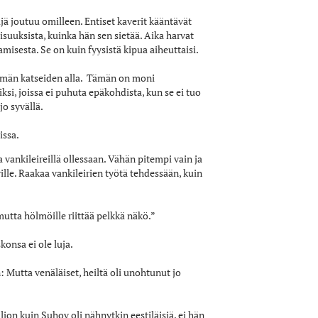
jä joutuu omilleen. Entiset kaverit kääntävät
suuksista, kuinka hän sen sietää. Aika harvat
isesta. Se on kuin fyysistä kipua aiheuttaisi.
yhmän katseiden alla. Tämän on moni
i, joissa ei puhuta epäkohdista, kun se ei tuo
jo syvällä.
issa.
vankileireillä ollessaan. Vähän pitempi vain ja
lle. Raakaa vankileirien työtä tehdessään, kuin
mutta hölmöille riittää pelkkä näkö.”
konsa ei ole luja.
 Mutta venäläiset, heiltä oli unohtunut jo
ljon kuin Suhov oli nähnytkin eestiläisiä, ei hän