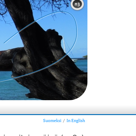
n3
Suomeksi
/
In English