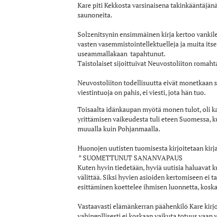
Kare piti Kekkosta varsinaisena takinkääntäjän
saunoneita.
Solzenitsynin ensimmäinen kirja kertoo vankileir
vasten vasemmistointellektuelleja ja muita its
useammallakaan tapahtunut.
Taistolaiset sijoittuivat Neuvostoliiton romahta
Neuvostoliiton todellisuutta eivät monetkaan s
viestintuoja on pahis, ei viesti, jota hän tuo.
Toisaalta idänkaupan myötä monen tulot, oli kai
yrittämisen vaikeudesta tuli eteen Suomessa, k
muualla kuin Pohjanmaalla.
Huonojen uutisten tuomisesta kirjoitetaan kirj
” SUOMETTUNUT SANANVAPAUS
Kuten hyvin tiedetään, hyviä uutisia haluavat ku
välittää. Siksi hyvien asioiden kertomiseen ei t
esittäminen koettelee ihmisen luonnetta, koska 
Vastaavasti elämänkerran päähenkilö Kare kirjoi
vahingollisesti ei koskaan vaikuta totuus vaan 