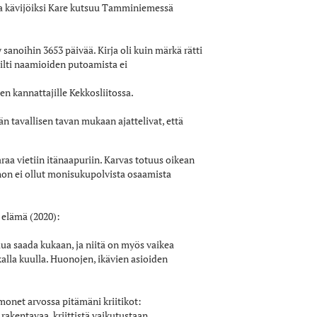
lla kävijöiksi Kare kutsuu Tamminiemessä
sanoihin 3653 päivää. Kirja oli kuin märkä rätti
Silti naamioiden putoamista ei
en kannattajille Kekkosliitossa.
 tavallisen tavan mukaan ajattelivat, että
raa vietiin itänaapuriin. Karvas totuus oikean
ohon ei ollut monisukupolvista osaamista
 elämä (2020):
alua saada kukaan, ja niitä on myös vaikea
skalla kuulla. Huonojen, ikävien asioiden
monet arvossa pitämäni kriitikot:
rakentavaa, kriittistä vaikutustaan