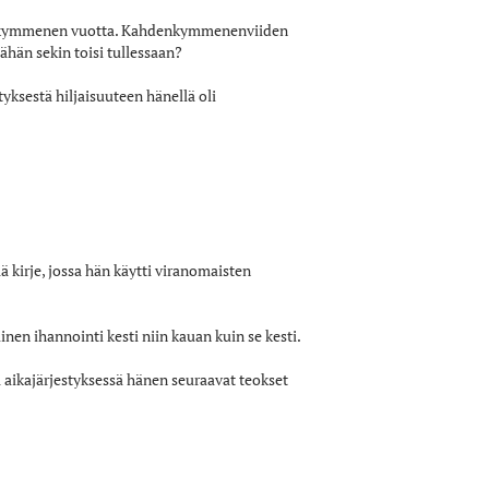
usi kymmenen vuotta. Kahdenkymmenenviiden
ähän sekin toisi tullessaan?
yksestä hiljaisuuteen hänellä oli
ä kirje, jossa hän käytti viranomaisten
nen ihannointi kesti niin kauan kuin se kesti.
 aikajärjestyksessä hänen seuraavat teokset