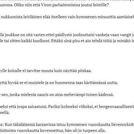
uonoa. Oliko niin että Viron parhaimmistoa joutui leireille?
si nukkumista leiriläinen elää itselleen vain kymmenen minuuttia aamiaisella,
rillä joukkue on sitä varten ettei päällystö juoksuttaisi vankeja vaan vangit
e tai sitten kaikki kuolkoot. Ettäkö sinä piru et aio tehdä töitä ja minäkö 
lle koiralle ei tarvitse muuta kuin näyttää piiskaa.
tä hyvää se ei muistele ja on huomenna taas kärttämässä uutta.
sen, jonka mielestä nauris on aina mehevämpi toisen kädessä.
ksi että jospa sairastuisi. Pariksi kolmeksi viikoksi, ei hengenvaarallisesti,
emellä.
taa: Kun täkäläisessä karsserissa istuu kymmenen vuorokautta lievennyksit
iisitoista vuorokautta kovennettua, hän oli jo turpeen alla.