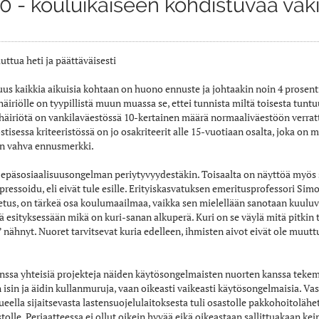
 - kouluikäiseen kohdistuvaa väki
uttua heti ja päättäväisesti
s kaikkia aikuisia kohtaan on huono ennuste ja johtaakin noin 4 prosenti
äiriölle on tyypillistä muun muassa se, ettei tunnista miltä toisesta tun
shäiriötä on vankilaväestössä 10-kertainen määrä normaaliväestöön verrat
stisessa kriteeristössä on jo osakriteerit alle 15-vuotiaan osalta, joka on 
sen vahva ennusmerkki.
päsosiaalisuusongelman periytyvyydestäkin. Toisaalta on näyttöä myös siit
spressoidu, eli eivät tule esille. Erityiskasvatuksen emeritusprofessori Si
petus, on tärkeä osa koulumaailmaa, vaikka sen mielellään sanotaan kuuluv
 esityksessään mikä on kuri-sanan alkuperä. Kuri on se väylä mitä pitkin t
 nähnyt. Nuoret tarvitsevat kuria edelleen, ihmisten aivot eivät ole muut
nssa yhteisiä projekteja näiden käytösongelmaisten nuorten kanssa tekemä
än isin ja äidin kullanmuruja, vaan oikeasti vaikeasti käytösongelmaisia. V
alueella sijaitsevasta lastensuojelulaitoksesta tuli osastolle pakkohoitolähet
le. Periaatteessa ei ollut oikein hyvää eikä oikeastaan sallittuakaan kein