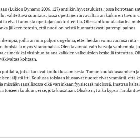
jaan (Lukion Dynamo 2006, 127) antiikin hyvetauluista, jossa kerrotaan anti
ut valitettava suuntaus, jossa opettajien arvovaltaa on kaikin eri tavoin v
tka eivät tunnusta opettajan auktoriteettia. Ollessani koululääkärinä mui
nka jälkeen totesin, että nuori on heistä huomattavasti parempi painos.
nhempia, joilla on niin paljon ongelmia, ettei heidän voimavaransa riitä 
in ihmisiä ja myös viranomaisia. Olen tavannut vain harvoja vanhempia, jo
 esimerkiksi yksinhuoltajana kaikkien vaikeuksien keskellä toteuttaa. Olis
a väkivaltaa kohtaan.
 potilaita, jotka kärsivät koulukiusaamisesta. Tämän koulukiusaamisen jälje
sen jäljistä irti. Koulussa toisiaan kiusaavat nuoret eivät ymmärrä, että k
a missään sanallisessa eikä varsinkaan fyysisessä mielessä. Imatran kaltai
tää toiseen kouluun, ei se, jota kiusataan. Olisiko nyt aika kypsä Tarulantuv