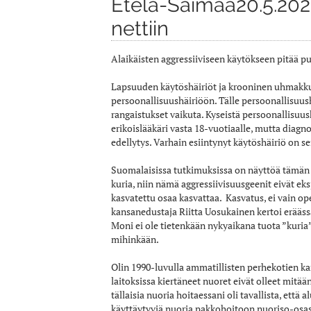
Etelä-Saimaa20.5.2020
nettiin
Alaikäisten aggressiiviseen käytökseen pitää pu
Lapsuuden käytöshäiriöt ja krooninen uhmakkuu
persoonallisuushäiriöön. Tälle persoonallisuush
rangaistukset vaikuta. Kyseistä persoonallisuu
erikoislääkäri vasta 18-vuotiaalle, mutta diagno
edellytys. Varhain esiintynyt käytöshäiriö on 
Suomalaisissa tutkimuksissa on näyttöä tämän e
kuria, niin nämä aggressiivisuusgeenit eivät ek
kasvatettu osaa kasvattaa. Kasvatus, ei vain o
kansanedustaja Riitta Uosukainen kertoi eräässä
Moni ei ole tietenkään nykyaikana tuota ”kuria”
mihinkään.
Olin 1990-luvulla ammatillisten perhekotien ka
laitoksissa kiertäneet nuoret eivät olleet mitä
tällaisia nuoria hoitaessani oli tavallista, että 
käyttäytyviä nuoria pakkohoitoon nuoriso-osastol