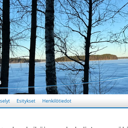
selyt
Esitykset
Henkilötiedot