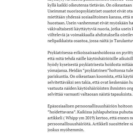
kyllä kaikki oikeutensa tietävän. On oikeastaan 
Useimmat nuorisopsykiatriset osastot eivät ota v
mietitään yhdessä sosiaalitoimen kanssa, että 
huostaan. Usein vanhemmat eivät myöskään halua h
väkivaltaisesti käyttäytyviä nuoria, jotka usein
viilteleviä ja voimakkaalla ahdistuksella oirei
nelipaikkaista osastoa, jossa näitä jo Tarulantuv
Psykiatrisessa erikoissairaanhoidossa on pyrit
että mitä tehdä näille käytöshäiriöisille aikuisi
hyödy kyseisestä psykiatrisesta hoidosta mitään
yömajansa. Heidän ”psykiatrinen”hoitonsa tulee
pariskuntia. On oikeastaan koomista, että käytö
selvitettäväksi sen takia, että ovat keskenään 
vastuuta näiden käytöshäiriöisten ihmisten onge
selvittää varmasti valtaosan näistä tapauksista.
Epäsosiaalisen persoonallisuushäiriön hoitoon ei
”hoidettavana”. Kaikissa juhlapuheissa puhutaan
artikkeli ( Whipp ym 2019) kertoo, että ennen nu
persoonallisuushäiriötä. Artikkeli suosittelee 
joskus myöhemmin.