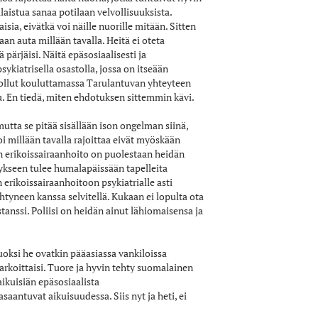
laistua sanaa potilaan velvollisuuksista.
sia, eivätkä voi näille nuorille mitään. Sitten
n auta millään tavalla. Heitä ei oteta
pärjäisi. Näitä epäsosiaalisesti ja
sykiatrisella osastolla, jossa on itseään
in ollut kouluttamassa Tarulantuvan yhteyteen
ttu. En tiedä, miten ehdotuksen sittemmin kävi.
tta se pitää sisällään ison ongelman siinä,
voi millään tavalla rajoittaa eivät myöskään
en erikoissairaanhoito on puolestaan heidän
tykseen tulee humalapäissään tapelleita
erikoissairaanhoitoon psykiatrialle asti
htyneen kanssa selvitellä. Kukaan ei lopulta ota
anssi. Poliisi on heidän ainut lähiomaisensa ja
vuoksi he ovatkin pääasiassa vankiloissa
arkoittaisi. Tuore ja hyvin tehty suomalainen
aikuisiän epäsosiaalista
aantuvat aikuisuudessa. Siis nyt ja heti, ei