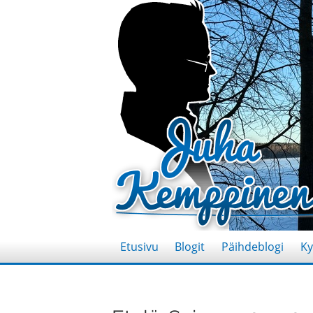
Etusivu
Blogit
Päihdeblogi
Ky