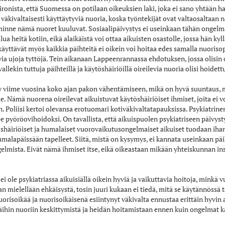
ironista, että Suomessa on potilaan oikeuksien laki, joka ei sano yhtään ha
äkivaltaisesti käyttäytyviä nuoria, koska työntekijät ovat valtaosaltaan nai
minne nämä nuoret kuuluvat. Sosiaalipäivystys ei useinkaan tähän ongelmaa
eitä kotiin, eikä alaikäistä voi ottaa aikuisten osastolle, jossa hän kyllä 
 käyttävät myös kaikkia päihteitä ei oikein voi hoitaa edes samalla nuorisop
levia ujoja tyttöjä. Tein aikanaan Lappeenrannassa ehdotuksen, jossa olis
allekin tuttuja päihteillä ja käytöshäiriöillä oireilevia nuoria olisi hoide
ty viime vuosina koko ajan pakon vähentämiseen, mikä on hyvä suuntaus, mu
lle. Nämä nuorena oireilevat aikuistuvat käytöshäiriöiset ihmiset, joita ei 
. Poliisi kertoi olevansa erotuomari kotiväkivaltatapauksissa. Psykiatrin
 pyöröovihoidoksi. On tavallista, että aikuispuolen psykiatriseen päivys
shäiriöiset ja humalaiset vuorovaikutusongelmaiset aikuiset tuodaan ihan 
humalapäissään tapelleet. Siitä, mistä on kysymys, ei kannata useinkaan päi
lmista. Eivät nämä ihmiset itse, eikä oikeastaan mikään yhteiskunnan inst
 ole psykiatriassa aikuisiällä oikein hyviä ja vaikuttavia hoitoja, minkä 
 mielellään ehkäisystä, tosin juuri kukaan ei tiedä, mitä se käytännössä t
orisoikää ja nuorisoikäisenä esiintynyt väkivalta ennustaa erittäin hyvin 
näihin nuoriin keskittymistä ja heidän hoitamistaan ennen kuin ongelmat kas