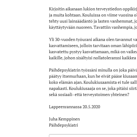
Kirjoitin aikanaan lukion terveystiedon oppikir
ja muita kohtaan. Kouluissa on viime vuosina oll
tehty uusi lainsäädäntö ja lasten vanhemmat, jo
käyttäytyvään nuoreen. Tavattiin vanhempia, jo
Yli 30-vuoden työurani aikana olen tavannut va
kasvattamiseen, jolloin tarvitaan oman lähipiir
kasvatettu pystyy kasvattamaan, mikä on vaikeaa
kaikille, johon sisältyisi nollatoleranssi kaikke
Päihdepsykiatrin työssäni minulla on joka päivä
päätyy itsemurhaan, kun he eivät pääse kiusaami
koko elämän ajan. Koulukiusaamista ei tule salli
napakasti. Koulukiusaaja on se, joka pitäisi siir
sekä sosiaali- että terveystoimen yhteinen?
Lappeenrannassa 20.5.2020
Juha Kemppinen
Päihdepsykiatri