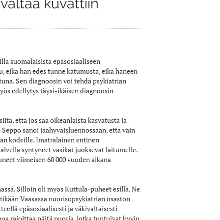
valtaa kuvattiin
lla suomalaisista epäsosiaaliseen
tuu, eikä hän edes tunne katumusta, eikä häneen
tuna. Sen diagnoosin voi tehdä psykiatrian
myös edellytys täysi-ikäisen diagnoosin
ä, että jos saa oikeanlaista kasvatusta ja
mo Seppo sanoi jäähyväisluennossaan, että vain
an kodeille. Imatralainen entinen
alvella syntyneet vasikat juoksevat laitumelle.
tuneet viimeisen 60 000 vuoden aikana
ssä. Silloin oli myös Kuttula-puheet esillä. Ne
astikään Vaasassa nuorisopsykiatrian osaston
teellä epäsosiaalisesti ja väkivaltaisesti
oa rajoittaa näitä nuoria, jotka tuntuivat hyvin