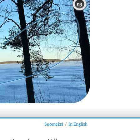
n3
Suomeksi
/
In English