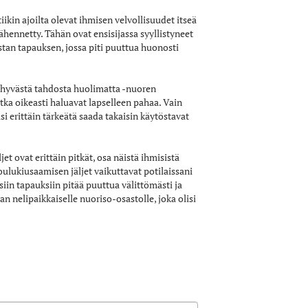
ikin ajoilta olevat ihmisen velvollisuudet itseä
ähennetty. Tähän ovat ensisijassa syyllistyneet
stan tapauksen, jossa piti puuttua huonosti
– hyvästä tahdosta huolimatta -nuoren
tka oikeasti haluavat lapselleen pahaa. Vain
i erittäin tärkeätä saada takaisin käytöstavat
t ovat erittäin pitkät, osa näistä ihmisistä
oulukiusaamisen jäljet vaikuttavat potilaissani
siin tapauksiin pitää puuttua välittömästi ja
an nelipaikkaiselle nuoriso-osastolle, joka olisi