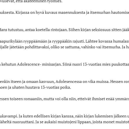
rvuilevat, että akateeminen työmies.
nuksesta. Kirjassa on hyvä kuvaus masennuksesta ja itsemurhan hautomis
s tutustuu, antaa koetella rintojaan. Siihen kirjan seksiosuus sitten jääk
apurikylään ryyppäämään ja ryyppääkin rajusti. Lähtee kovassa humalassa 
kijalle jätetään pohdittavaksi, oliko se sattuma, vahinko vai itsemurha. Ja h
xin kehutun Adolescence- minisarjan. Siinä nuori 13-vuotias mies puukott
enkin itseen ja omaan kasvuun, Adolesencessa on vika muissa. Hessen ro
uhoen ja uhaten huutava 13-vuotias poika.
Hessen toiseen romaaniin, mutta voi olla niin, etteivät ihmiset enää ymmär
mukavampi. Ja kuten edellisen kirjan kanssa, näin kirjan lukemisen jälkeen 
läheltä nuoruuttani. Ja se aukaisi muistojeni lippaan, joista monet muisto