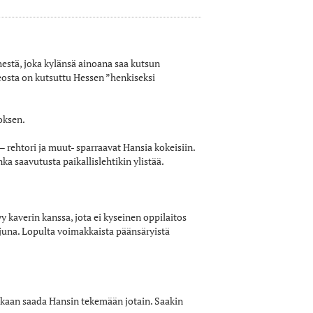
hestä, joka kylänsä ainoana saa kutsun
eosta on kutsuttu Hessen ”henkiseksi
toksen.
 rehtori ja muut- sparraavat Hansia kokeisiin.
ka saavutusta paikallislehtikin ylistää.
y kaverin kanssa, jota ei kyseinen oppilaitos
juna. Lopulta voimakkaista päänsäryistä
kaan saada Hansin tekemään jotain. Saakin