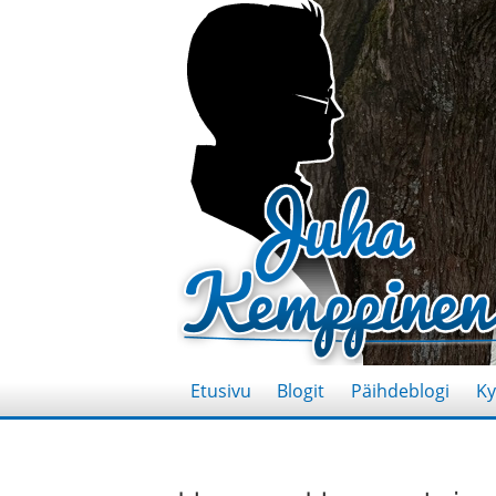
Etusivu
Blogit
Päihdeblogi
Ky