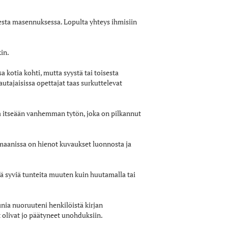
esta masennuksessa. Lopulta yhteys ihmisiin
in.
kotia kohti, mutta syystä tai toisesta
autajaisissa opettajat taas surkuttelevat
aa itseään vanhemman tytön, joka on pilkannut
maanissa on hienot kuvaukset luonnosta ja
rä syviä tunteita muuten kuin huutamalla tai
unia nuoruuteni henkilöistä kirjan
t olivat jo päätyneet unohduksiin.