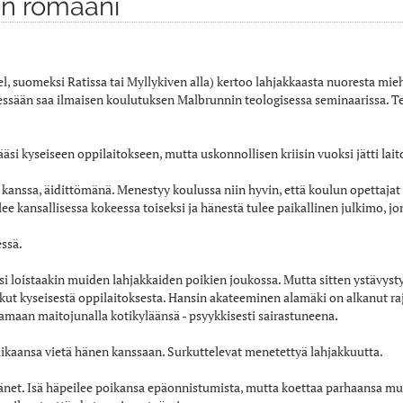
n romaani
, suomeksi Ratissa tai Myllykiven alla) kertoo lahjakkaasta nuoresta mie
tessään saa ilmaisen koulutuksen Malbrunnin teologisessa seminaarissa. T
äsi kyseiseen oppilaitokseen, mutta uskonnollisen kriisin vuoksi jätti lai
anssa, äidittömänä. Menestyy koulussa niin hyvin, että koulun opettajat –
ee kansallisessa kokeessa toiseksi ja hänestä tulee paikallinen julkimo, jon
essä.
si loistaakin muiden lahjakkaiden poikien joukossa. Mutta sitten ystävysty
kut kyseisestä oppilaitoksesta. Hansin akateeminen alamäki on alkanut ra
aamaan maitojunalla kotikyläänsä - psyykkisesti sairastuneena.
aikaansa vietä hänen kanssaan. Surkuttelevat menetettyä lahjakkuutta.
net. Isä häpeilee poikansa epäonnistumista, mutta koettaa parhaansa mu