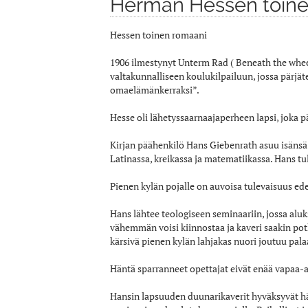
Herman Hessen toine
Hessen toinen romaani
1906 ilmestynyt Unterm Rad ( Beneath the wheel
valtakunnalliseen koulukilpailuun, jossa pärjä
omaelämänkerraksi”.
Hesse oli lähetyssaarnaajaperheen lapsi, joka pä
Kirjan päähenkilö Hans Giebenrath asuu isänsä k
Latinassa, kreikassa ja matematiikassa. Hans tul
Pienen kylän pojalle on auvoisa tulevaisuus ed
Hans lähtee teologiseen seminaariin, jossa aluk
vähemmän voisi kiinnostaa ja kaveri saakin pot
kärsivä pienen kylän lahjakas nuori joutuu pal
Häntä sparranneet opettajat eivät enää vapaa-
Hansin lapsuuden duunarikaverit hyväksyvät hä