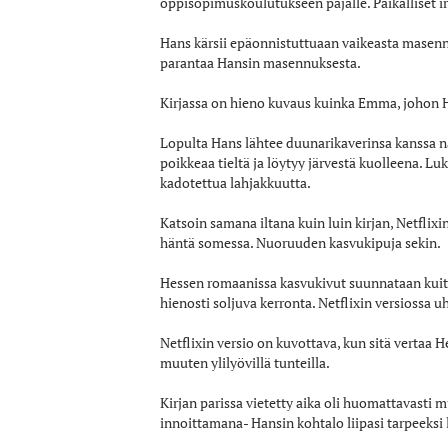
oppisopimuskoulutukseen pajalle. Paikalliset i
Hans kärsii epäonnistuttuaan vaikeasta masen
parantaa Hansin masennuksesta.
Kirjassa on hieno kuvaus kuinka Emma, johon Han
Lopulta Hans lähtee duunarikaverinsa kanssa na
poikkeaa tieltä ja löytyy järvestä kuolleena. Lu
kadotettua lahjakkuutta.
Katsoin samana iltana kuin luin kirjan, Netfli
häntä somessa. Nuoruuden kasvukipuja sekin.
Hessen romaanissa kasvukivut suunnataan kuit
hienosti soljuva kerronta. Netflixin versiossa 
Netflixin versio on kuvottava, kun sitä vertaa 
muuten ylilyövillä tunteilla.
Kirjan parissa vietetty aika oli huomattavasti 
innoittamana- Hansin kohtalo liipasi tarpeeksi 