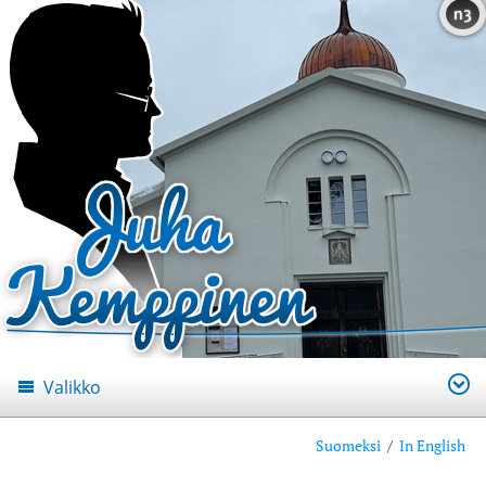
n3
Valikko
Suomeksi
/
In English