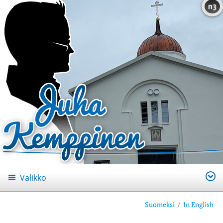
n3
Valikko
Suomeksi
/
In English