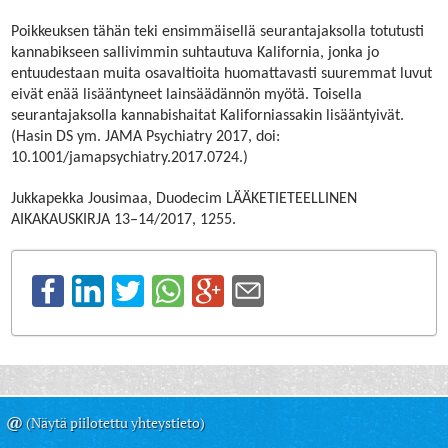
Poikkeuksen tähän teki ensimmäisellä seurantajaksolla totutusti
kannabikseen sallivimmin suhtautuva Kalifornia, jonka jo
entuudestaan muita osavaltioita huomattavasti suuremmat luvut
eivät enää lisääntyneet lainsäädännön myötä. Toisella
seurantajaksolla kannabishaitat Kaliforniassakin lisääntyivät.
(Hasin DS ym. JAMA Psychiatry 2017, doi:
10.1001/jamapsychiatry.2017.0724.)
Jukkapekka Jousimaa, Duodecim LÄÄKETIETEELLINEN
AIKAKAUSKIRJA 13–14/2017, 1255.
@
(Näytä piilotettu yhteystieto)