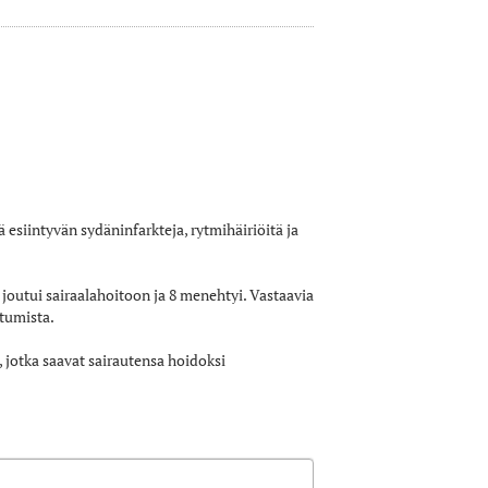
 esiintyvän sydäninfarkteja, rytmihäiriöitä ja
 joutui sairaalahoitoon ja 8 menehtyi. Vastaavia
tumista.
, jotka saavat sairautensa hoidoksi