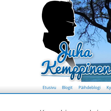
Etusivu
Blogit
Päihdeblogi
Ky