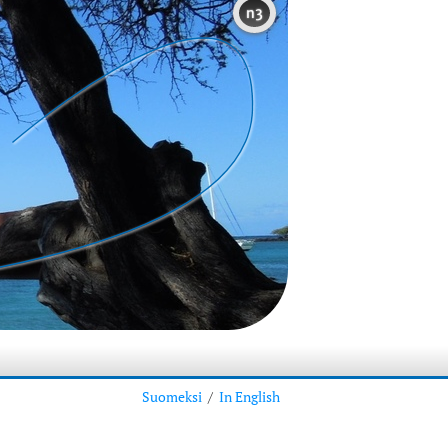
n3
Suomeksi
/
In English