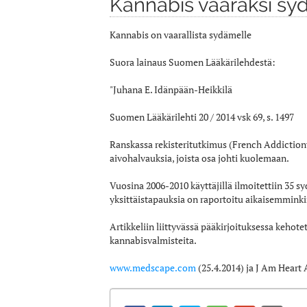
Kannabis vaaraksi sy
Kannabis on vaarallista sydämelle
Suora lainaus Suomen Lääkärilehdestä:
"Juhana E. Idänpään-Heikkilä
Suomen Lääkärilehti 20 / 2014 vsk 69, s. 1497
Ranskassa rekisteritutkimus (French Addictionvig
aivohalvauksia, joista osa johti kuolemaan.
Vuosina 2006-2010 käyttäjillä ilmoitettiin 35 s
yksittäistapauksia on raportoitu aikaisemmink
Artikkeliin liittyvässä pääkirjoituksessa kehot
kannabisvalmisteita.
www.medscape.com
(25.4.2014) ja J Am Heart