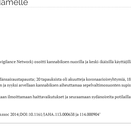
dämelle
ilance Network) osoitti kannabiksen nuorilla ja keski-ikäisillä käyttäjillä
ydänsairaustapausta; 20 tapauksista oli akuutteja koronaarioireyhtymiä, 18
in ja syyksi arvellaan kannabiksen aiheuttamaa sepelvaltimosuonten supis
etaan ilmoittamaan haittavaikutukset ja seuraamaan sydänoireita potilailla
 Assoc 2014;DOI:10.1161/JAHA.113.000638 ja 114.000904"