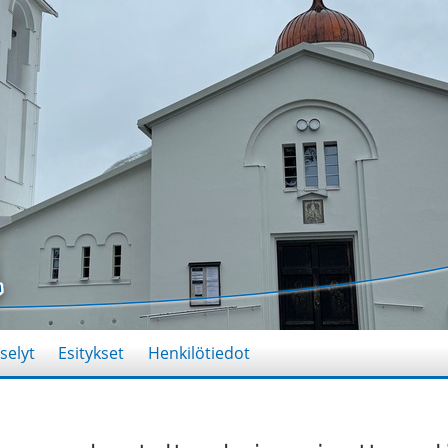
selyt
Esitykset
Henkilötiedot