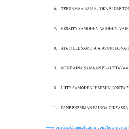
TEE SAMAA ASIAA, JOKA EI OLE T
KESKITY SAMOIHIN ASIOIHIN, VAI
AJATTELE SAMOJA AJATUKSIA, VAI
MENE AINA SAMAAN EI-AUTTAVAAN
LIITY SAMOIHIN IHMISIIN, JOISTA
PANE ENEMMÄN PAINOA OIKEASSA 
www.briefcoachingsolutions.com/how-not-to