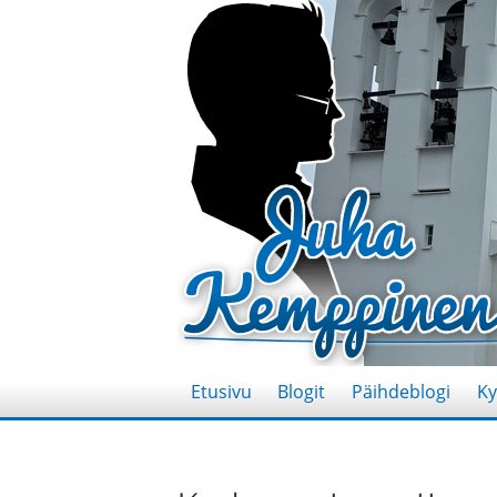
Etusivu
Blogit
Päihdeblogi
Ky