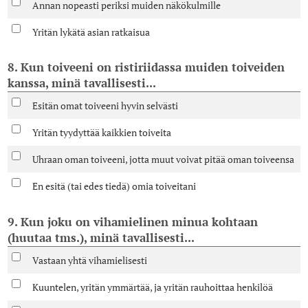
Annan nopeasti periksi muiden näkökulmille
Yritän lykätä asian ratkaisua
8. Kun toiveeni on ristiriidassa muiden toiveiden
kanssa, minä tavallisesti...
Esitän omat toiveeni hyvin selvästi
Yritän tyydyttää kaikkien toiveita
Uhraan oman toiveeni, jotta muut voivat pitää oman toiveensa
En esitä (tai edes tiedä) omia toiveitani
9. Kun joku on vihamielinen minua kohtaan
(huutaa tms.), minä tavallisesti...
Vastaan yhtä vihamielisesti
Kuuntelen, yritän ymmärtää, ja yritän rauhoittaa henkilöä