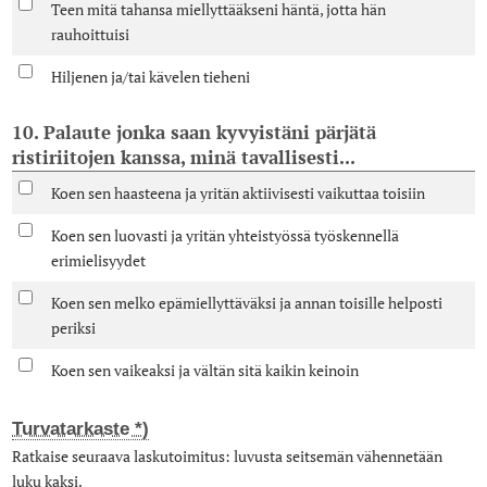
Teen mitä tahansa miellyttääkseni häntä, jotta hän
rauhoittuisi
Hiljenen ja/tai kävelen tieheni
10. Palaute jonka saan kyvyistäni pärjätä
ristiriitojen kanssa, minä tavallisesti...
Koen sen haasteena ja yritän aktiivisesti vaikuttaa toisiin
Koen sen luovasti ja yritän yhteistyössä työskennellä
erimielisyydet
Koen sen melko epämiellyttäväksi ja annan toisille helposti
periksi
Koen sen vaikeaksi ja vältän sitä kaikin keinoin
Turvatarkaste *)
Ratkaise seuraava laskutoimitus: luvusta seitsemän vähennetään
luku kaksi.