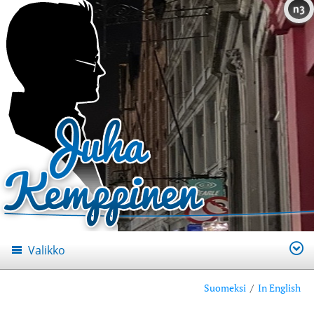
n3
Valikko
Suomeksi
/
In English