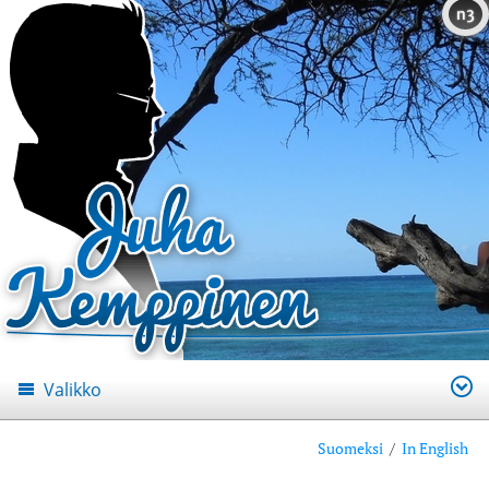
n3
Valikko
Suomeksi
/
In English