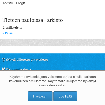
Arkisto - Blogit
Tieteen pauloissa - arkisto
Ei artikkeleita
« Palaa
@
(Näytä piilotettu yhteystieto)
Tietosuojaseloste
Käytämme evästeitä jotta voisimme tarjota sinulle parhaan
©
Juha Kemppinen, 2009-2025
kokemuksen sivuillamme. Käyttämällä sivujamme hyväksyt
Kävijöitä: 2051960
evästeiden käytön.
Powered by
n3
Hyväksyn
Lue lisää