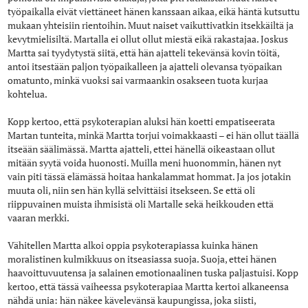
työpaikalla eivät viettäneet hänen kanssaan aikaa, eikä häntä kutsuttu
mukaan yhteisiin rientoihin. Muut naiset vaikuttivatkin itsekkäiltä ja
kevytmielisiltä. Martalla ei ollut ollut miestä eikä rakastajaa. Joskus
Martta sai tyydytystä siitä, että hän ajatteli tekevänsä kovin töitä,
antoi itsestään paljon työpaikalleen ja ajatteli olevansa työpaikan
omatunto, minkä vuoksi sai varmaankin osakseen tuota kurjaa
kohtelua.
Kopp kertoo, että psykoterapian aluksi hän koetti empatiseerata
Martan tunteita, minkä Martta torjui voimakkaasti – ei hän ollut täällä
itseään säälimässä. Martta ajatteli, ettei hänellä oikeastaan ollut
mitään syytä voida huonosti. Muilla meni huonommin, hänen nyt
vain piti tässä elämässä hoitaa hankalammat hommat. Ja jos jotakin
muuta oli, niin sen hän kyllä selvittäisi itsekseen. Se että oli
riippuvainen muista ihmisistä oli Martalle sekä heikkouden että
vaaran merkki.
Vähitellen Martta alkoi oppia psykoterapiassa kuinka hänen
moralistinen kulmikkuus on itseasiassa suoja. Suoja, ettei hänen
haavoittuvuutensa ja salainen emotionaalinen tuska paljastuisi. Kopp
kertoo, että tässä vaiheessa psykoterapiaa Martta kertoi alkaneensa
nähdä unia: hän näkee kävelevänsä kaupungissa, joka siisti,