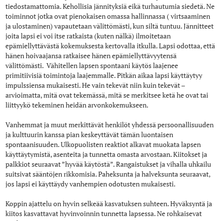
tiedostamattomia. Kehollisia jännityksiä eikä turhautumia siedetä. Ne
toiminnot jotka ovat pienokaisen omassa hallinnassa ( virtsaaminen
ja ulostaminen) vapautetaan välittömästi, kun siltä tuntuu. Jännitteet
joita lapsi ei voi itse ratkaista (kuten nälkä) ilmoitetaan
epämiellyttävästä kokemuksesta kertovalla itkulla. Lapsi odottaa, että
hänen hoivaajansa ratkaisee hänen epämiellyttävyytensä
välittömästi. Vähitellen lapsen spontaani käytös laajenee
primitiivisiä toimintoja laajemmalle. Pitkän aikaa lapsi käyttäytyy
impulssiensa mukaisesti. He vain tekevät niin kuin tekevät –
arvioimatta, mitä ovat tekemässä, mitä se merkitsee ketä he ovat tai
liittyykö tekeminen heidän arvonkokemukseen.
Vanhemmat ja muut merkittävät henkilöt yhdessä persoonallisuuden
ja kulttuurin kanssa pian keskeyttävät tämän luontaisen
spontaanisuuden. Ulkopuolisten reaktiot alkavat muokata lapsen
käyttäytymistä, asenteita ja tunnetta omasta arvostaan. Kiitokset ja
palkkiot seuraavat ”hyvää käytöstä”. Rangaistukset ja vihalla uhkailu
suitsivat sääntöjen rikkomisia. Paheksunta ja halveksunta seuraavat,
jos lapsi ei käyttäydy vanhempien odotusten mukaisesti.
Koppin ajattelu on hyvin selkeää kasvatuksen suhteen. Hyväksyntä ja
kiitos kasvattavat hyvinvoinnin tunnetta lapsessa. Ne rohkaisevat