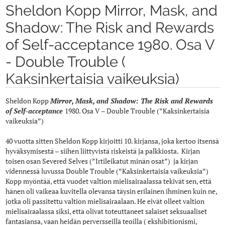
Sheldon Kopp Mirror, Mask, and
Shadow: The Risk and Rewards
of Self-acceptance 1980. Osa V
- Double Trouble (
Kaksinkertaisia vaikeuksia)
Sheldon Kopp
Mirror, Mask, and Shadow: The Risk and Rewards
of Self-acceptance
1980. Osa V – Double Trouble (”Kaksinkertaisia
vaikeuksia”)
40 vuotta sitten Sheldon Kopp kirjoitti 10. kirjansa, joka kertoo itsensä
hyväksymisestä – siihen liittyvistä riskeistä ja palkkiosta. Kirjan
toisen osan Severed Selves (”Irtileikatut minän osat”) ja kirjan
vidennessä luvussa Double Trouble (”Kaksinkertaisia vaikeuksia”)
Kopp myöntää, että vuodet valtion mielisairaalassa tekivät sen, että
hänen oli vaikeaa kuvitella olevansa täysin erilainen ihminen kuin ne,
jotka oli passitettu valtion mielisairaalaan. He eivät olleet valtion
mielisairaalassa siksi, että olivat toteuttaneet salaiset seksuaaliset
fantasiansa, vaan heidän perversseillä teoilla ( ekshibitionismi,