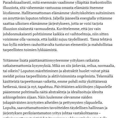
Paradoksaalisesti, mitä enemmän vaadimme ylläpitää itsekontrollin
illuusiota, sitä vähemmän vastuussa omasta elämästä itsemme
löydämme. Hallitsemattoman elämämme yksityiskohtien suitsiminen
on ärsyttävän loputon tehtävä. Jäljellä jääneellä energialla yritämme
saattaa ulkoisen elämämme järjestykseen, jotta se voisi tarjota
illuusion sisäisestä varmuudesta. Kuvittelemme, että jos vain
johdonmukaisesti pohtisimme kaikkia eri vaihtoehtoja, niin sitten
voisimme olla varmoja, että kaikki sujuu täydellisesti. Tämä tehtävä
tuo kyllä mieleen rauhoittavalta tuntuvan elementin ja mahdollistaa
tarpeellisten toimien lykkäämistä.
Yritämme lisätä päättämättömyyteemme yrityksen ratkaista
ratkaisemattomia kysymyksiä. Mikä on siis järkevää, reilua, normaalia,
tai oikein? Loputon märehtiminen ja abstraktit huolet voivat pitää
meidät poissa tarpeellisista ja aktiivisimmista ongelmista. Tekemällä
käsitteistä tarpeettoman vaikeita, emme pohdi mitä yksittäisessä
hetkessä, tässä ja nyt, tapahtuu. Päivittäisten arkiriitojen yläpuolelle
pääsemme pohtimalla näitä abstrakteja ja idealisoituja ideoita
arkiongelmien sijaan. Näin luulemme olevamme näiden
jokapäiväisten ärsytysten aiheiden ja pettymysten yläpuolella.
Lopulta, saavuttamattomien tavoitteiden täydellisen hallinnan ja
järjestyksen periksiantamaton yritys johtaa vastakohtaansa –