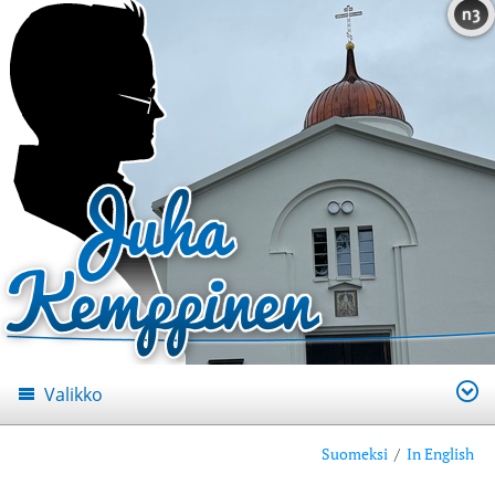
n3
Valikko
Suomeksi
/
In English