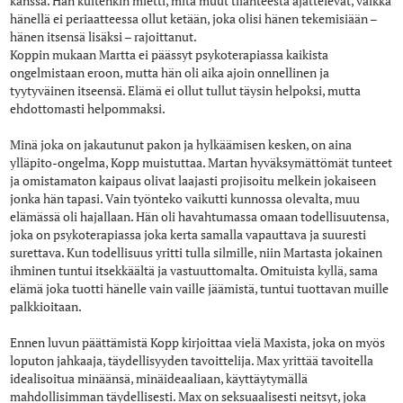
kanssa. Hän kuitenkin mietti, mitä muut tilanteesta ajattelevat, vaikka
hänellä ei periaatteessa ollut ketään, joka olisi hänen tekemisiään –
hänen itsensä lisäksi – rajoittanut.
Koppin mukaan Martta ei päässyt psykoterapiassa kaikista
ongelmistaan eroon, mutta hän oli aika ajoin onnellinen ja
tyytyväinen itseensä. Elämä ei ollut tullut täysin helpoksi, mutta
ehdottomasti helpommaksi.
Minä joka on jakautunut pakon ja hylkäämisen kesken, on aina
ylläpito-ongelma, Kopp muistuttaa. Martan hyväksymättömät tunteet
ja omistamaton kaipaus olivat laajasti projisoitu melkein jokaiseen
jonka hän tapasi. Vain työnteko vaikutti kunnossa olevalta, muu
elämässä oli hajallaan. Hän oli havahtumassa omaan todellisuutensa,
joka on psykoterapiassa joka kerta samalla vapauttava ja suuresti
surettava. Kun todellisuus yritti tulla silmille, niin Martasta jokainen
ihminen tuntui itsekkäältä ja vastuuttomalta. Omituista kyllä, sama
elämä joka tuotti hänelle vain vaille jäämistä, tuntui tuottavan muille
palkkioitaan.
Ennen luvun päättämistä Kopp kirjoittaa vielä Maxista, joka on myös
loputon jahkaaja, täydellisyyden tavoittelija. Max yrittää tavoitella
idealisoitua minäänsä, minäideaaliaan, käyttäytymällä
mahdollisimman täydellisesti. Max on seksuaalisesti neitsyt, joka