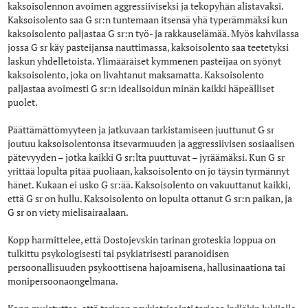
kaksoisolennon avoimen aggressiiviseksi ja tekopyhän alistavaksi.
Kaksoisolento saa G sr:n tuntemaan itsensä yhä typerämmäksi kun
kaksoisolento paljastaa G sr:n työ- ja rakkauselämää. Myös kahvilassa
jossa G sr käy pasteijansa nauttimassa, kaksoisolento saa teetetyksi
laskun yhdelletoista. Ylimääräiset kymmenen pasteijaa on syönyt
kaksoisolento, joka on livahtanut maksamatta. Kaksoisolento
paljastaa avoimesti G sr:n idealisoidun minän kaikki häpeälliset
puolet.
Päättämättömyyteen ja jatkuvaan tarkistamiseen juuttunut G sr
joutuu kaksoisolentonsa itsevarmuuden ja aggressiivisen sosiaalisen
pätevyyden – jotka kaikki G sr:lta puuttuvat – jyräämäksi. Kun G sr
yrittää lopulta pitää puoliaan, kaksoisolento on jo täysin tyrmännyt
hänet. Kukaan ei usko G sr:ää. Kaksoisolento on vakuuttanut kaikki,
että G sr on hullu. Kaksoisolento on lopulta ottanut G sr:n paikan, ja
G sr on viety mielisairaalaan.
Kopp harmittelee, että Dostojevskin tarinan groteskia loppua on
tulkittu psykologisesti tai psykiatrisesti paranoidisen
persoonallisuuden psykoottisena hajoamisena, hallusinaationa tai
monipersoonaongelmana.