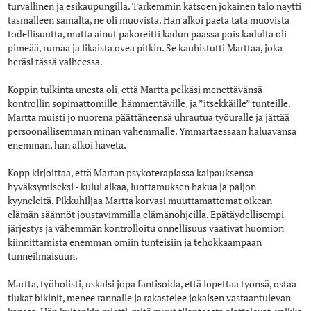
turvallinen ja esikaupungilla. Tarkemmin katsoen jokainen talo näytti
täsmälleen samalta, ne oli muovista. Hän alkoi paeta tätä muovista
todellisuutta, mutta ainut pakoreitti kadun päässä pois kadulta oli
pimeää, rumaa ja likaista ovea pitkin. Se kauhistutti Marttaa, joka
heräsi tässä vaiheessa.
Koppin tulkinta unesta oli, että Martta pelkäsi menettävänsä
kontrollin sopimattomille, hämmentäville, ja ”itsekkäille” tunteille.
Martta muisti jo nuorena päättäneensä uhrautua työuralle ja jättää
persoonallisemman minän vähemmälle. Ymmärtäessään haluavansa
enemmän, hän alkoi hävetä.
Kopp kirjoittaa, että Martan psykoterapiassa kaipauksensa
hyväksymiseksi - kului aikaa, luottamuksen hakua ja paljon
kyyneleitä. Pikkuhiljaa Martta korvasi muuttamattomat oikean
elämän säännöt joustavimmilla elämänohjeilla. Epätäydellisempi
järjestys ja vähemmän kontrolloitu onnellisuus vaativat huomion
kiinnittämistä enemmän omiin tunteisiin ja tehokkaampaan
tunneilmaisuun.
Martta, työholisti, uskalsi jopa fantisoida, että lopettaa työnsä, ostaa
tiukat bikinit, menee rannalle ja rakastelee jokaisen vastaantulevan