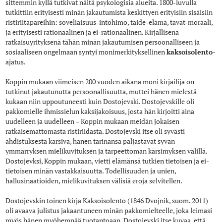
sittemmin kyllä tutkivat näitä psykologisia alueita. 1800-luvulla
tutkittiin erityisesti minän jakautumista keskittyen erityisiin sisäisiin
ristiriitapareihin: soveliaisuus-intohimo, taide-elämä, tavat-moraali,
ja erityisesti rationaalinen ja ei-rationaalinen. Kirjallisena
ratkaisuyrityksenä tähän minän jakautumisen persoonalliseen ja
sosiaaliseen ongelmaan syntyi monimerkityksellinen
kaksoisolento
-
ajatus.
Koppin mukaan viimeisen 200 vuoden aikana moni kirjailija on
tutkinut jakautunutta persoonallisuutta, muttei hänen mielestä
kukaan niin uppoutuneesti kuin Dostojevski. Dostojevskille oli
pakkomielle ihmissielun kaksijakoisuus, josta hän kirjoitti aina
uudelleen ja uudelleen – Koppin mukaan meidän jokaisen
ratkaisemattomasta ristiriidasta. Dostojevski itse oli syvästi
ahdistuksesta kärsivä, hänen tarinansa paljastavat syvän
ymmärryksen mielikuvituksen ja tarpeettoman kärsimyksen välillä.
Dostojevksi, Koppin mukaan, vietti elämänsä tutkien tietoisen ja ei-
tietoisen minän vastakkaisuutta. Todellisuuden ja unien,
hallusinaatioiden, mielikuvituksen välisiä eroja selvitellen.
Dostojevskin toinen kirja Kaksoisolento (1846 Dvojnik, suom. 2011)
oli avaava julistus jakaantuneen minän pakkomielteelle, joka leimasi
myös hänen myöhempää tuotantoaan. Dostojevski itse kuvaa, että