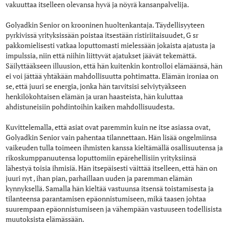
vakuuttaa itselleen olevansa hyvä ja nöyrä kansanpalvelija.
Golyadkin Senior on krooninen huoltenkantaja. Täydellisyyteen
pyrkivissä yrityksissään poistaa itsestään ristiriitaisuudet, G sr
pakkomielisesti vatkaa loputtomasti mielessään jokaista ajatusta ja
impulssia, niin että niihin liittyvät ajatukset jäävät tekemättä.
Säilyttääkseen illuusion, että hän kuitenkin kontrolloi elämäänsä, hän
ei voi jättää yhtäkään mahdollisuutta pohtimatta. Elämän ironiaa on
se, että juuri se energia, jonka hän tarvitsisi selviytyäkseen
henkilökohtaisen elämän ja uran haasteista, hän kuluttaa
ahdistuneisiin pohdintoihin kaiken mahdollisuudesta.
Kuvittelemalla, että asiat ovat paremmin kuin ne itse asiassa ovat,
Golyadkin Senior vain pahentaa tilannettaan. Hän lisää ongelmiinsa
vaikeuden tulla toimeen ihmisten kanssa kieltämällä osallisuutensa ja
rikoskumppanuutensa loputtomiin epärehellisiin yrityksiinsä
lähestyä toisia ihmisiä. Hän itsepäisesti väittää itselleen, että hän on
juuri nyt , ihan pian, parhaillaan uuden ja paremman elämän
kynnyksellä. Samalla hän kieltää vastuunsa itsensä toistamisesta ja
tilanteensa parantamisen epäonnistumiseen, mikä taasen johtaa
suurempaan epäonnistumiseen ja vähempään vastuuseen todellisista
muutoksista elämässään.