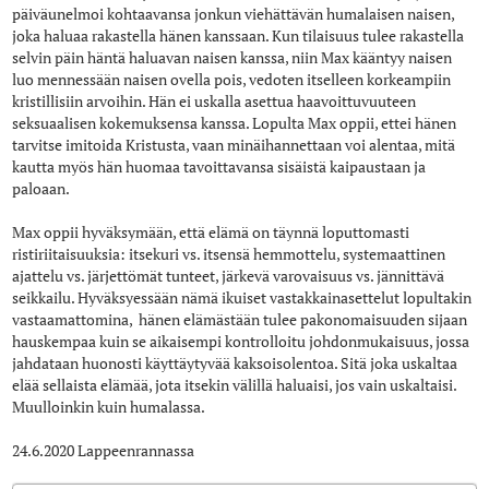
päiväunelmoi kohtaavansa jonkun viehättävän humalaisen naisen,
joka haluaa rakastella hänen kanssaan. Kun tilaisuus tulee rakastella
selvin päin häntä haluavan naisen kanssa, niin Max kääntyy naisen
luo mennessään naisen ovella pois, vedoten itselleen korkeampiin
kristillisiin arvoihin. Hän ei uskalla asettua haavoittuvuuteen
seksuaalisen kokemuksensa kanssa. Lopulta Max oppii, ettei hänen
tarvitse imitoida Kristusta, vaan minäihannettaan voi alentaa, mitä
kautta myös hän huomaa tavoittavansa sisäistä kaipaustaan ja
paloaan.
Max oppii hyväksymään, että elämä on täynnä loputtomasti
ristiriitaisuuksia: itsekuri vs. itsensä hemmottelu, systemaattinen
ajattelu vs. järjettömät tunteet, järkevä varovaisuus vs. jännittävä
seikkailu. Hyväksyessään nämä ikuiset vastakkainasettelut lopultakin
vastaamattomina, hänen elämästään tulee pakonomaisuuden sijaan
hauskempaa kuin se aikaisempi kontrolloitu johdonmukaisuus, jossa
jahdataan huonosti käyttäytyvää kaksoisolentoa. Sitä joka uskaltaa
elää sellaista elämää, jota itsekin välillä haluaisi, jos vain uskaltaisi.
Muulloinkin kuin humalassa.
24.6.2020 Lappeenrannassa