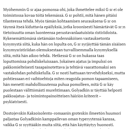
Myöhemmin G sr ajaa pomonsa ohi, joka ihmettelee miksi G sr ei ole
toimistossa kovaa töitä tekemässä. G sr pohtii, mitä hänen pitäisi
tilanteessa tehdä. Myös tämän kohtaamisen seurauksena G sr on
täynnä itseä kiduttavia epäilyksiä, jotka kroonisesti hämärtävät G sr:n
tietoisuutta oman luonteensa perustavanlaatuisista ristiriidoista.
Kykenemättömänä sietämään todennäköisen vastauksetonta
kysymystä siitä, kuka hän on lopulta on, G sr syrjäyttää tämän sisäisen
kysymysristiriidan olemuksestaan turvallisemmalla kysymyksellä
siitä, mitä hän aikoo tehdä. Hetkessä G sr on hukassa taas
loputtomissa pohdiskeluissaan. Jokainen ajatus ja impulssi on
pakkomielteisesti tasapainotettava ja tehtävä vaarattomaksi sen
vastakohdan pohdiskelulla. G sr nosti hattuaan tervehdykseksi, mutta
pohtiessaan eri vaihtoehtoja miten reagoida pomon tapaamiseen,
hän menetti mahdollisuutensa puhua pomolleen, mitä G sr käy
puolestaan välittömästi murehtimaan. Golyadkin sr täyttää helposti
pakkoajatus- ja toimintopainoitteisen häiriön kriteerit –
psykiatrisesti.
Dostojevskin Kaksoisolento-romaanin groteskin ilmeetön huumori
paljastaa Golyadkinin kamppailevan oman typeryytensä kanssa,
vaikka G sr syyttääkin muita siitä, että hän käyttäytyy huonosti.