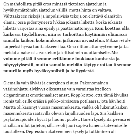
On mahdollista pitää eroa minässä tietoisen ajattelun ja
hyväksymättömän ajattelun välillä, mutta hinta on valtava.
Välttääkseen riskejä ja impulsiivisia tekoja on elettävä elämätön
elämä, jossa pidentyneesti lykkää jokaista liikettä, koska jokaista
liikettä varjostaa aina epäily ja päättämättömyys.
Kun koettaa olla
kaikessa täydellinen, niin se tarkoittaa käytännön elämässä
samalla kaiken kokemuksen jatkuvaa arvostelua.
Mikään ei ole
tarpeeksi hyvää tuottaakseen iloa. Oma riittämättömyytemme jättää
meidät ainaiseksi arvostelun ja kritisoinnin odottamiselle.
Me
voimme pitää itsemme erillämme loukkaantumisesta ja
nöyryytyksestä, mutta samalla meidän täytyy erottaa itsemme
muurilla myös hyväksynnästä ja hellyydestä.
Olemalla vain älykäs ja energinen ei auta. Pakonomainen
väärinohjattu älykkyys oikeastaan vain varmistaa itselleen
elegantimmat emotionaaliset ansat. Kopp kertoo, että tämä kivulias
ironia tuli esille eräässä pakko-oireisessa potilaassa, jota hän hoiti.
Martta oli kärsinyt vuosia masennuksesta, vaikka oli lukenut kaiken
masennuksesta saatavilla olevan kirjallisuuden läpi. Siis kaikkien
psykoterapioiden hyvät ja huonot puolet. Hänen kyselyntarpeensa ei
sinällään ollut järjetön, sillä se oli juuri sopiva hänen akateemiselle
taustalleen. Depression akateeminen kysely ja tutkiminen oli