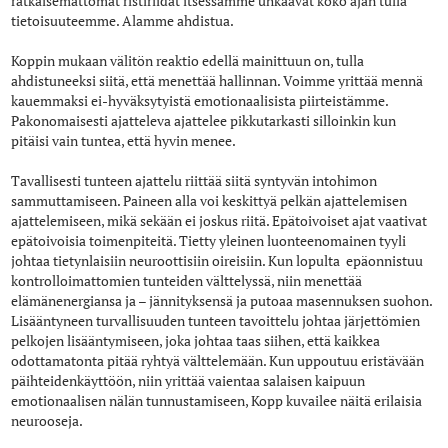
ratkaisemattomat ristiriidat itsessämme uhkaavat koko ajan tulla
tietoisuuteemme. Alamme ahdistua.
Koppin mukaan välitön reaktio edellä mainittuun on, tulla
ahdistuneeksi siitä, että menettää hallinnan. Voimme yrittää mennä
kauemmaksi ei-hyväksytyistä emotionaalisista piirteistämme.
Pakonomaisesti ajatteleva ajattelee pikkutarkasti silloinkin kun
pitäisi vain tuntea, että hyvin menee.
Tavallisesti tunteen ajattelu riittää siitä syntyvän intohimon
sammuttamiseen. Paineen alla voi keskittyä pelkän ajattelemisen
ajattelemiseen, mikä sekään ei joskus riitä. Epätoivoiset ajat vaativat
epätoivoisia toimenpiteitä. Tietty yleinen luonteenomainen tyyli
johtaa tietynlaisiin neuroottisiin oireisiin. Kun lopulta epäonnistuu
kontrolloimattomien tunteiden välttelyssä, niin menettää
elämänenergiansa ja – jännityksensä ja putoaa masennuksen suohon.
Lisääntyneen turvallisuuden tunteen tavoittelu johtaa järjettömien
pelkojen lisääntymiseen, joka johtaa taas siihen, että kaikkea
odottamatonta pitää ryhtyä välttelemään. Kun uppoutuu eristävään
päihteidenkäyttöön, niin yrittää vaientaa salaisen kaipuun
emotionaalisen nälän tunnustamiseen, Kopp kuvailee näitä erilaisia
neurooseja.