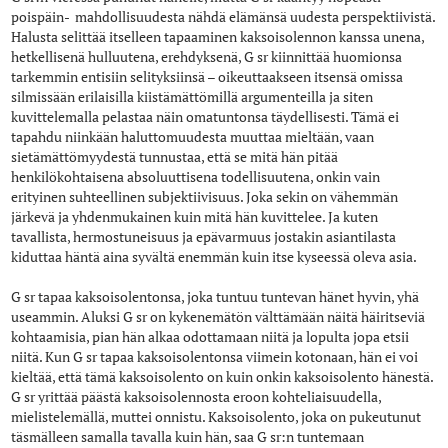
poispäin- mahdollisuudesta nähdä elämänsä uudesta perspektiivistä.
Halusta selittää itselleen tapaaminen kaksoisolennon kanssa unena,
hetkellisenä hulluutena, erehdyksenä, G sr kiinnittää huomionsa
tarkemmin entisiin selityksiinsä – oikeuttaakseen itsensä omissa
silmissään erilaisilla kiistämättömillä argumenteilla ja siten
kuvittelemalla pelastaa näin omatuntonsa täydellisesti. Tämä ei
tapahdu niinkään haluttomuudesta muuttaa mieltään, vaan
sietämättömyydestä tunnustaa, että se mitä hän pitää
henkilökohtaisena absoluuttisena todellisuutena, onkin vain
erityinen suhteellinen subjektiivisuus. Joka sekin on vähemmän
järkevä ja yhdenmukainen kuin mitä hän kuvittelee. Ja kuten
tavallista, hermostuneisuus ja epävarmuus jostakin asiantilasta
kiduttaa häntä aina syvältä enemmän kuin itse kyseessä oleva asia.
G sr tapaa kaksoisolentonsa, joka tuntuu tuntevan hänet hyvin, yhä
useammin. Aluksi G sr on kykenemätön välttämään näitä häiritseviä
kohtaamisia, pian hän alkaa odottamaan niitä ja lopulta jopa etsii
niitä. Kun G sr tapaa kaksoisolentonsa viimein kotonaan, hän ei voi
kieltää, että tämä kaksoisolento on kuin onkin kaksoisolento hänestä.
G sr yrittää päästä kaksoisolennosta eroon kohteliaisuudella,
mielistelemällä, muttei onnistu. Kaksoisolento, joka on pukeutunut
täsmälleen samalla tavalla kuin hän, saa G sr:n tuntemaan