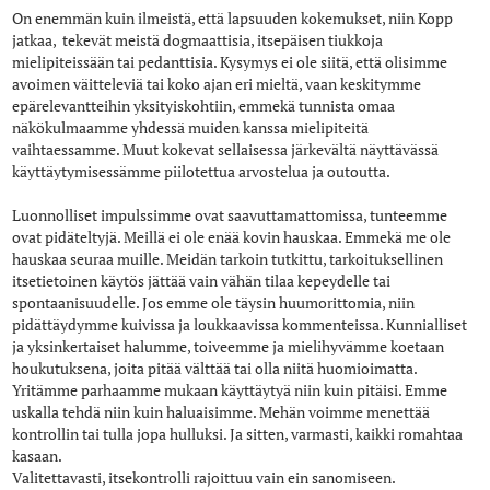
On enemmän kuin ilmeistä, että lapsuuden kokemukset, niin Kopp
jatkaa, tekevät meistä dogmaattisia, itsepäisen tiukkoja
mielipiteissään tai pedanttisia. Kysymys ei ole siitä, että olisimme
avoimen väitteleviä tai koko ajan eri mieltä, vaan keskitymme
epärelevantteihin yksityiskohtiin, emmekä tunnista omaa
näkökulmaamme yhdessä muiden kanssa mielipiteitä
vaihtaessamme. Muut kokevat sellaisessa järkevältä näyttävässä
käyttäytymisessämme piilotettua arvostelua ja outoutta.
Luonnolliset impulssimme ovat saavuttamattomissa, tunteemme
ovat pidäteltyjä. Meillä ei ole enää kovin hauskaa. Emmekä me ole
hauskaa seuraa muille. Meidän tarkoin tutkittu, tarkoituksellinen
itsetietoinen käytös jättää vain vähän tilaa kepeydelle tai
spontaanisuudelle. Jos emme ole täysin huumorittomia, niin
pidättäydymme kuivissa ja loukkaavissa kommenteissa. Kunnialliset
ja yksinkertaiset halumme, toiveemme ja mielihyvämme koetaan
houkutuksena, joita pitää välttää tai olla niitä huomioimatta.
Yritämme parhaamme mukaan käyttäytyä niin kuin pitäisi. Emme
uskalla tehdä niin kuin haluaisimme. Mehän voimme menettää
kontrollin tai tulla jopa hulluksi. Ja sitten, varmasti, kaikki romahtaa
kasaan.
Valitettavasti, itsekontrolli rajoittuu vain ein sanomiseen.