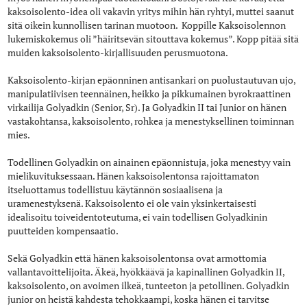
kaksoisolento-idea oli vakavin yritys mihin hän ryhtyi, muttei saanut
sitä oikein kunnollisen tarinan muotoon. Koppille Kaksoisolennon
lukemiskokemus oli ”häiritsevän sitouttava kokemus”. Kopp pitää sitä
muiden kaksoisolento-kirjallisuuden perusmuotona.
Kaksoisolento-kirjan epäonninen antisankari on puolustautuvan ujo,
manipulatiivisen teennäinen, heikko ja pikkumainen byrokraattinen
virkailija Golyadkin (Senior, Sr). Ja Golyadkin II tai Junior on hänen
vastakohtansa, kaksoisolento, rohkea ja menestyksellinen toiminnan
mies.
Todellinen Golyadkin on ainainen epäonnistuja, joka menestyy vain
mielikuvituksessaan. Hänen kaksoisolentonsa rajoittamaton
itseluottamus todellistuu käytännön sosiaalisena ja
uramenestyksenä. Kaksoisolento ei ole vain yksinkertaisesti
idealisoitu toiveidentoteutuma, ei vain todellisen Golyadkinin
puutteiden kompensaatio.
Sekä Golyadkin että hänen kaksoisolentonsa ovat armottomia
vallantavoittelijoita. Äkeä, hyökkäävä ja kapinallinen Golyadkin II,
kaksoisolento, on avoimen ilkeä, tunteeton ja petollinen. Golyadkin
junior on heistä kahdesta tehokkaampi, koska hänen ei tarvitse