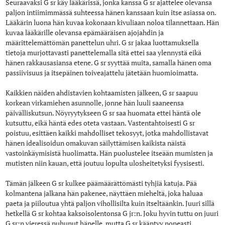
Seuraavaksi G sr käy lääkärissä, jonka kanssa G sr ajattelee olevansa
paljon intiimimmässä suhteessa hänen kanssaan kuin itse asiassa on.
Lääkärin luona hän kuvaa kokonaan kivuliaan noloa tilannettaan. Hän
kuvaa lääkärille olevansa epämääräisen ajojahdin ja
määrittelemättömän panettelun uhri. G sr jakaa luottamuksella
tietoja murjottavasti panettelemalla sitä ettei saa ylennystä eikä
hänen rakkausasiansa etene. G sr syyttää muita, samalla hänen oma
passiivisuus ja itsepäinen toiveajattelu jätetään huomioimatta.
Kaikkien näiden ahdistavien kohtaamisten jälkeen, G sr saapuu
korkean virkamiehen asunnolle, jonne hän luuli saaneensa
päivälliskutsun. Nöyryytykseen G sr saa huomata ettei häntä ole
kutsuttu, eikä häntä edes oteta vastaan. Vastentahtoisesti G sr
poistuu, esittäen kaikki mahdolliset tekosyyt, jotka mahdollistavat
hänen idealisoidun omakuvan säilyttämisen kaikista näistä
vastoinkäymisistä huolimatta. Hän puolustelee itseään mumisten ja
mutisten niin kauan, että joutuu lopulta ulosheitetyksi fyysisesti.
Tämän jälkeen G sr kulkee päämäärättömästi tyhjiä katuja. Pää
kolmantena jalkana hän pakenee, näyttäen mieheltä, joka haluaa
paeta ja piiloutua yhtä paljon vihollisilta kuin itseltäänkin. Juuri sillä
hetkellä G sr kohtaa kaksoisolentonsa G jr:n. Joku hyvin tuttu on juuri
G sr:n vieressä puhunut hänelle, mutta G sr kääntyy nopeasti