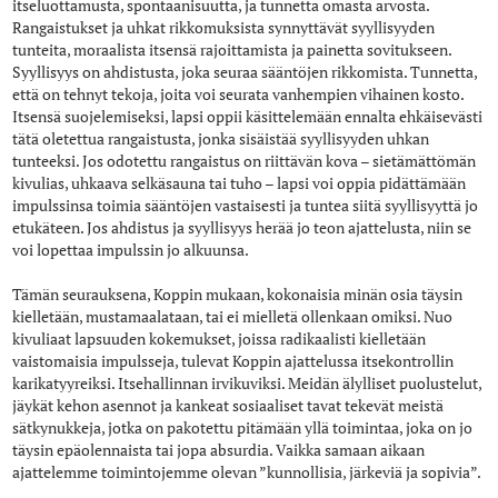
itseluottamusta, spontaanisuutta, ja tunnetta omasta arvosta.
Rangaistukset ja uhkat rikkomuksista synnyttävät syyllisyyden
tunteita, moraalista itsensä rajoittamista ja painetta sovitukseen.
Syyllisyys on ahdistusta, joka seuraa sääntöjen rikkomista. Tunnetta,
että on tehnyt tekoja, joita voi seurata vanhempien vihainen kosto.
Itsensä suojelemiseksi, lapsi oppii käsittelemään ennalta ehkäisevästi
tätä oletettua rangaistusta, jonka sisäistää syyllisyyden uhkan
tunteeksi. Jos odotettu rangaistus on riittävän kova – sietämättömän
kivulias, uhkaava selkäsauna tai tuho – lapsi voi oppia pidättämään
impulssinsa toimia sääntöjen vastaisesti ja tuntea siitä syyllisyyttä jo
etukäteen. Jos ahdistus ja syyllisyys herää jo teon ajattelusta, niin se
voi lopettaa impulssin jo alkuunsa.
Tämän seurauksena, Koppin mukaan, kokonaisia minän osia täysin
kielletään, mustamaalataan, tai ei mielletä ollenkaan omiksi. Nuo
kivuliaat lapsuuden kokemukset, joissa radikaalisti kielletään
vaistomaisia impulsseja, tulevat Koppin ajattelussa itsekontrollin
karikatyyreiksi. Itsehallinnan irvikuviksi. Meidän älylliset puolustelut,
jäykät kehon asennot ja kankeat sosiaaliset tavat tekevät meistä
sätkynukkeja, jotka on pakotettu pitämään yllä toimintaa, joka on jo
täysin epäolennaista tai jopa absurdia. Vaikka samaan aikaan
ajattelemme toimintojemme olevan ”kunnollisia, järkeviä ja sopivia”.