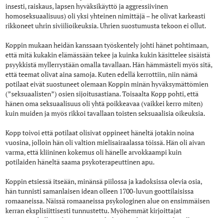
insesti, raiskaus, lapsen hyväksikäyttö ja aggressiivinen
homoseksuaalisuus) oli yksi yhteinen nimittäjä – he olivat karkeasti
rikkoneet uhrin siviilioikeuksia. Uhrien suostumusta tekoon ei ollut.
Koppin mukaan heidän kanssaan työskentely johti hänet pohtimaan,
että mitä kukakin elämässään tekee ja kuinka kukin käsittelee sisäistä
psyykkistä myllerrystään omalla tavallaan. Hän hämmästeli myös sitä,
että teemat olivat aina samoja. Kuten edellä kerrottiin, niin nämä
potilaat eivät suostuneet olemaan Koppin minän hyväksymättömien
(”seksuaalisten”) osien sijoitusastiana. Toisaalta Kopp pohti, että
hänen oma seksuaalisuus oli yhtä poikkeavaa (vaikkei kerro miten)
kuin muiden ja myös rikkoi tavallaan toisten seksuaalisia oikeuksia.
Kopp toivoi että potilaat olisivat oppineet häneltä jotakin noina
vuosina, jolloin hän oli valtion mielisairaalassa töissä. Hän oli aivan
varma, että kliininen kokemus oli hänelle arvokkaampi kuin
potilaiden häneltä saama psykoterapeuttinen apu.
Koppin etsiessä itseään, minänsä piilossa ja kadoksissa olevia osia,
hän tunnisti samanlaisen idean olleen 1700-luvun goottilaisissa
romaaneissa. Näissä romaaneissa psykologinen alue on ensimmäisen
kerran eksplisiittisesti tunnustettu. Myöhemmät kirjoittajat