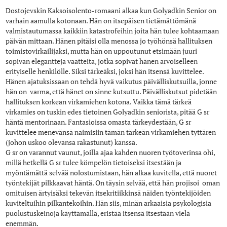
Dostojevskin Kaksoisolento-romaani alkaa kun Golyadkin Senior on
varhain aamulla kotonaan. Hän on itsepäisen tietämättömänä
valmistautumassa kaikkiin katastrofeihin joita hän tulee kohtaamaan
päivän mittaan. Hänen pitäisi olla menossa jo työhönsä hallituksen
toimistovirkailijaksi, mutta hän on uppoutunut etsimään juuri
sopivan elegantteja vaatteita, jotka sopivat hänen arvoiselleen
erityiselle henkilölle. Siksi tärkeäksi, joksi hän itsensä kuvittelee.
Hänen ajatuksissaan on tehdä hyvä vaikutus päivälliskutsuilla, jonne
hän on varma, että hänet on sinne kutsuttu. Päivälliskutsut pidetään
hallituksen korkean virkamiehen kotona. Vaikka tämä tärkeä
virkamies on tuskin edes tietoinen Golyadkin seniorista, pitää G sr
häntä mentorinaan. Fantasioissa omasta tärkeydestään, G sr
kuvittelee menevänsä naimisiin tämän tärkeän virkamiehen tyttären
(johon uskoo olevansa rakastunut) kanssa.
G sr on varannut vaunut, joilla ajaa kahden nuoren työtoverinsa ohi,
millä hetkellä G sr tulee kömpelön tietoiseksi itsestään ja
myöntämättä selvää nolostumistaan, hän alkaa kuvitella, että nuoret
työntekijät pilkkaavat häntä. On täysin selvää, että hän projisoi oman
omituisen ärtyisäksi tekevän itsekritiikkinsä näiden työntekijöiden
kuviteltuihin pilkantekoihin. Hän siis, minän arkaaisia psykologisia
puolustuskeinoja käyttämällä, eristää itsensä itsestään vielä
enemmän.