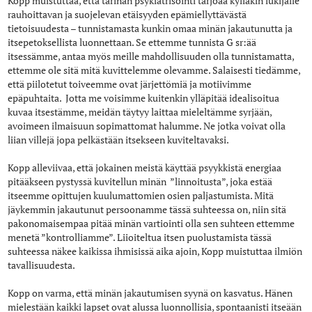
Kopp muistuttaa, että tarinan psykiatrisointi tarjoaa kylläkin lukijalle
rauhoittavan ja suojelevan etäisyyden epämiellyttävästä
tietoisuudesta – tunnistamasta kunkin omaa minän jakautunutta ja
itsepetoksellista luonnettaan. Se ettemme tunnista G sr:ää
itsessämme, antaa myös meille mahdollisuuden olla tunnistamatta,
ettemme ole sitä mitä kuvittelemme olevamme. Salaisesti tiedämme,
että piilotetut toiveemme ovat järjettömiä ja motiivimme
epäpuhtaita. Jotta me voisimme kuitenkin ylläpitää idealisoitua
kuvaa itsestämme, meidän täytyy laittaa mieleltämme syrjään,
avoimeen ilmaisuun sopimattomat halumme. Ne jotka voivat olla
liian villejä jopa pelkästään itsekseen kuviteltavaksi.
Kopp alleviivaa, että jokainen meistä käyttää psyykkistä energiaa
pitääkseen pystyssä kuvitellun minän ”linnoitusta”, joka estää
itseemme opittujen kuulumattomien osien paljastumista. Mitä
jäykemmin jakautunut persoonamme tässä suhteessa on, niin sitä
pakonomaisempaa pitää minän vartiointi olla sen suhteen ettemme
menetä ”kontrolliamme”. Liioiteltua itsen puolustamista tässä
suhteessa näkee kaikissa ihmisissä aika ajoin, Kopp muistuttaa ilmiön
tavallisuudesta.
Kopp on varma, että minän jakautumisen syynä on kasvatus. Hänen
mielestään kaikki lapset ovat alussa luonnollisia, spontaanisti itseään