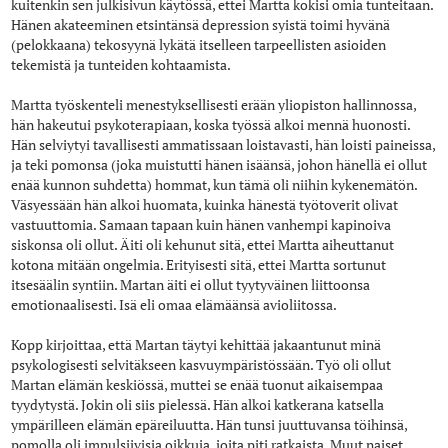
kuitenkin sen julkisivun käytössä, ettei Martta kokisi omia tunteitaan.
Hänen akateeminen etsintänsä depression syistä toimi hyvänä
(pelokkaana) tekosyynä lykätä itselleen tarpeellisten asioiden
tekemistä ja tunteiden kohtaamista.
Martta työskenteli menestyksellisesti erään yliopiston hallinnossa,
hän hakeutui psykoterapiaan, koska työssä alkoi mennä huonosti.
Hän selviytyi tavallisesti ammatissaan loistavasti, hän loisti paineissa,
ja teki pomonsa (joka muistutti hänen isäänsä, johon hänellä ei ollut
enää kunnon suhdetta) hommat, kun tämä oli niihin kykenemätön.
Väsyessään hän alkoi huomata, kuinka hänestä työtoverit olivat
vastuuttomia. Samaan tapaan kuin hänen vanhempi kapinoiva
siskonsa oli ollut. Äiti oli kehunut sitä, ettei Martta aiheuttanut
kotona mitään ongelmia. Erityisesti sitä, ettei Martta sortunut
itsesäälin syntiin. Martan äiti ei ollut tyytyväinen liittoonsa
emotionaalisesti. Isä eli omaa elämäänsä avioliitossa.
Kopp kirjoittaa, että Martan täytyi kehittää jakaantunut minä
psykologisesti selvitäkseen kasvuympäristössään. Työ oli ollut
Martan elämän keskiössä, muttei se enää tuonut aikaisempaa
tyydytystä. Jokin oli siis pielessä. Hän alkoi katkerana katsella
ympärilleen elämän epäreiluutta. Hän tunsi juuttuvansa töihinsä,
pomolla oli impulsiivisia oikkuja, joita piti ratkaista. Muut naiset